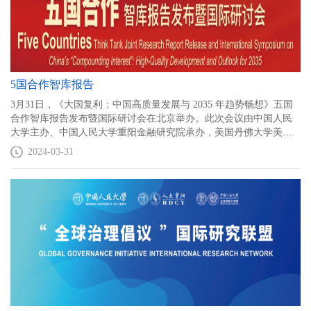
5国合作智库报告
3月31日，《大国复利：中国高质量发展与 2035 年趋势畅想》五国
合作智库报告发布暨国际研讨会在北京举办。此次会议由中国人民
大学主办、中国人民大学重阳金融研究院承办，美国丹佛大学美中
合作中心、俄罗斯自由经济协会、加拿大曼尼托巴大学地缘政治经
2024-03-31
济研究小组、印度中国经济文化促进会合作举办。来自中国、美
国、俄罗斯、英国、加拿大、巴西、印度等国的近二十位中外专家
学者，以及十余个国家的驻华使领馆代表齐聚中国人民大学，共议
中国经济发展前景。