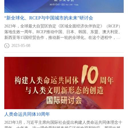
“新全球化、RCEP与中国城市的未来”研讨会
2023年，全球最大自贸区协定《区域全面经济伙伴协定》（RCEP）
落地生效一周年。RCEP推动中国、日本、韩国、东盟、澳大利亚、
新西亚等15国经贸合作，推动新一轮的全球化。在这个进程中，
像“世界小商品城之都”义乌这样的城市的作用进一步凸显。为此，中
2023-05-08
国人民大学重阳金融研究院联合义乌小商品城集团展开为期一年的
调研，最终编写《中国经贸新形势与地方发展——以义乌与
RCEP/CPTPP的关系为例》一书（50万字，王文、赵文阁、刘英主
编），借2023年“一带一路”倡议十周年、义乌小商品城集团创立30周
年之际由人民出版社正式出版。现结合后疫情时代的新一轮全球化
趋势，邀请知名专家共谈局势，并发布新书。
人类命运共同体10周年
2023年3月，习近平主席向国际社会提出构建人类命运共同体理念十