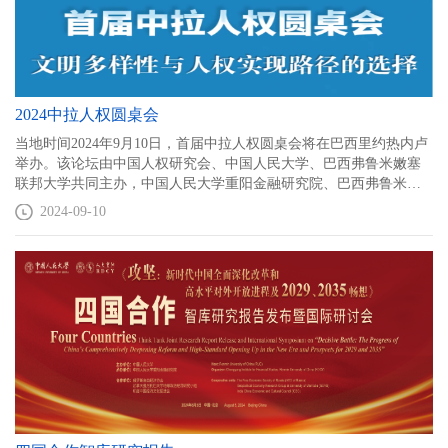
2024中拉人权圆桌会
当地时间2024年9月10日，首届中拉人权圆桌会将在巴西里约热内卢
举办。该论坛由中国人权研究会、中国人民大学、巴西弗鲁米嫩塞
联邦大学共同主办，中国人民大学重阳金融研究院、巴西弗鲁米嫩
塞联邦大学法学院共同承办。这是中国与拉丁美洲及加勒比地区首
2024-09-10
次开展人权领域机制性交流研讨活动。圆桌会主题为“文明多样性与
人权实现路径的选择”，下设“中拉对全球人权文明的贡献”“发展权的
实现与基本人权的享有”“当前全球人权治理面临的挑战与出路”三个
分议题。超过120位中国和拉美及加勒比地区国家的人权领域高级官
员、专家学者及有关社会组织、智库、媒体代表等参会。