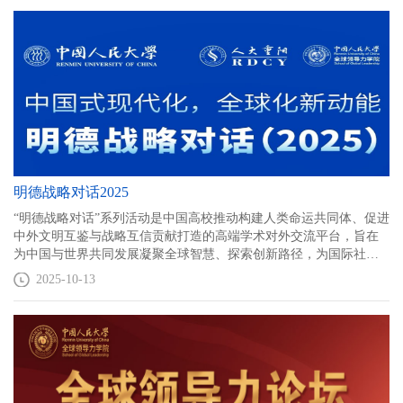
共同与会，发布首部《全球治理倡议：携手迈向人类命运共同体》
（中英文）著作，成立“全球治理倡议国际研究联盟”。
“全球治理倡议国际研究联盟”汇集50国超百名学者，为构建更加公正
合理的全球治理体系、携手迈向人类命运共同体贡献学术智慧与实
践方案。
明德战略对话2025
“明德战略对话”系列活动是中国高校推动构建人类命运共同体、促进
中外文明互鉴与战略互信贡献打造的高端学术对外交流平台，旨在
为中国与世界共同发展凝聚全球智慧、探索创新路径，为国际社会
理解中国发展、参与全球治理提供兼具理论深度与实践价值的参
2025-10-13
考。继2024年首届活动引发强烈反响后，本届再度组织近20位欧美
俄学术界代表走访上海、温州、北京等地，参访科技创新前沿企业
与示范区，与中国各界人士深度交流，以实际行动搭建起中外战略
界坦诚沟通的桥梁，成为全球文明交流互鉴的又一鲜活样本。