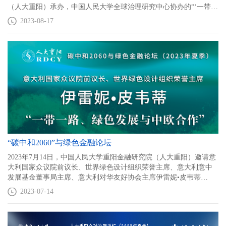
（人大重阳）承办，中国人民大学全球治理研究中心协办的“‘一带一
路’十年：进展与展望”国际研讨会暨《“一带一路”十年答卷》丛书
2023-08-17
（8本9大语种）及合编本发布会在北京成功举行。中国人民大学党
委书记、《“一带一路”十年答卷》丛书主编张东刚等出席并致辞，塞
尔维亚前总统博里斯·塔迪奇（Boris Tadic），波黑前部长会议主席
兹拉特科·拉古姆季亚（Zlatko Lagumdzija），吉尔吉斯斯坦前总理
卓奥玛尔特·奥托尔巴耶夫（Djoomart Otorbaev）做主旨演讲，中国
人民大学副校长叶康涛主持。
“碳中和2060”与绿色金融论坛
2023年7月14日，中国人民大学重阳金融研究院（人大重阳）邀请意
大利国家众议院前议长、世界绿色设计组织荣誉主席、意大利意中
发展基金董事局主席、意大利对华友好协会主席伊雷妮•皮韦蒂
（Irene Pivetti）出席“碳中和2060与绿色金融论坛（2023年夏季）”，
2023-07-14
并发表了题为“一带一路、绿色发展与中欧合作”的演讲。来自中国人
民大学的多位专家学者对讲座进行了点评。