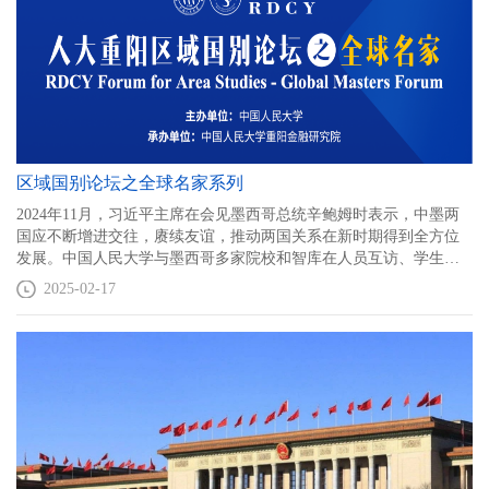
区域国别论坛之全球名家系列
2024年11月，习近平主席在会见墨西哥总统辛鲍姆时表示，中墨两
国应不断增进交往，赓续友谊，推动两国关系在新时期得到全方位
发展。中国人民大学与墨西哥多家院校和智库在人员互访、学生交
流、学术研究等多个领域展开了深入合作，为增进两国教育文化和
2025-02-17
科研交流合作搭建了坚实的桥梁。在此背景下，人大重阳区域国别
论坛之“全球名家”第一场邀请墨西哥科学院院长施雅德博士于2月18
日访问中国人民大学并发表演讲，探讨从科学的角度建模世界，以
及中墨两国在科学与教育领域未来合作的潜力。