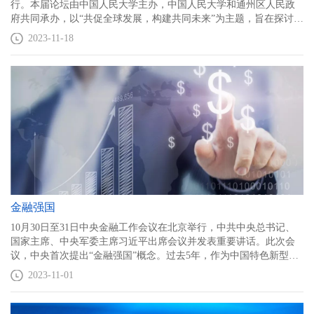
行。本届论坛由中国人民大学主办，中国人民大学和通州区人民政
府共同承办，以“共促全球发展，构建共同未来”为主题，旨在探讨世
界百年未有之大变局下，正处在十字路口之上的中国与世界如何解
2023-11-18
决世纪之问、时代之题，为推动全球发展、保障全球安全、促进全
球文明共聚智慧力量、为构建人类命运共同体、丰富人类文明新形
态注入强劲动力。论坛发布了《以发展为解决之道以全球为发展平
台》主题报告，提出了“通州·全球发展论坛”机制七项行动倡议。
金融强国
10月30日至31日中央金融工作会议在北京举行，中共中央总书记、
国家主席、中央军委主席习近平出席会议并发表重要讲话。此次会
议，中央首次提出“金融强国”概念。过去5年，作为中国特色新型智
库，中国人民大学重阳金融研究院（人大重阳）不断深化“金融强
2023-11-01
国”概念的研究，先后由人民出版社、中国金融出版社出版了《大金
融时代——走向金融强国之路》、《货币主权：金融强国之基
石》、《负利率陷阱：西方金融强国之鉴》、《中国金融软实力—