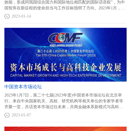
效能，形成同我国综合国力和国际地位相匹配的国际话语权”，为中
国智库在新征程的使命担当与工作目标指明了方向。2023年1月，中
国人民大学重阳金融研究院（人大重阳）建院十周年。继成功在
2023-01-14
2017、2019、2020年连续举办三届“中国智库国际影响力论坛”，以及
2022年连续两届宏观形势论坛后，人大重阳将于2023年1月16日-17日
在北京召开由人大重阳主办、中国人民大学全球治理研究中心、中
国人民大学中美人文交流研究中心、巨丰金融研究院联合承办的
2023年宏观形势年度论坛暨第四届中国智库国际影响力论坛，邀请
政府官员、专家学者、企业及媒体代表，共同探讨新的动荡变革期
下中国与世界所面临的机遇与挑战。
中国资本市场论坛
2023年1月7日，第二十七届(2023年度)中国资本市场论坛在北京举
行。来自中央国家机关、高校、研究机构等相关单位的专家学者等
齐聚一堂，共话资本市场过往未来，共商金融体系新模式与高科技
企业发展之路。
2023-01-07