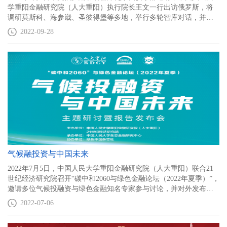
学重阳金融研究院（人大重阳）执行院长王文一行出访俄罗斯，将
调研莫斯科、海参崴、圣彼得堡等多地，举行多轮智库对话，并计
划安排拜访多位高官、知名学者，展开新冠疫情以来首轮中国智库
2022-09-28
对俄罗斯的深度调研与国情宣介。
气候融投资与中国未来
2022年7月5日，中国人民大学重阳金融研究院（人大重阳）联合21
世纪经济研究院召开“碳中和2060与绿色金融论坛（2022年夏季）”，
邀请多位气候投融资与绿色金融知名专家参与讨论，并对外发布
《气候投融资与中国未来》智库研究报告，首次对外解码中国绿色
2022-07-06
未来。