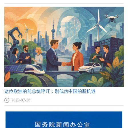
_EssamSharaf
斯基
_VijayPrashad
_PauloPortas
格泽高滋_W_科
安东尼诺_维拉
斯拉夫沃米尔_
威廉_琼斯
勒德克
弗兰卡
麦伊曼
_WilliamJones
_GrzegorzW_Kolodko
_AntoninoVillafranca
_SlawomirMajman
马伟宁
_BrendanS_Mulvane
黑尔佳_策普_拉
让_盖_卡里埃
尤科赛尔_戈迈
詹尼斯_坎巴耶
鲁什
_Jean_GuyCarrier
兹
夫
这位欧洲的前总统呼吁：别低估中国的新机遇
_HelgaZepp_LaRouche
_YukselGormez
_ZhenisKembayev
2026-07-28
阿里_阿克巴尔_
谢刚
叶弗哥尼_霍
罗杰_利兹
韦拉亚提
_Srikanth_Kondapalli
_Yevgeniy_Khon
_Roger_Leeds