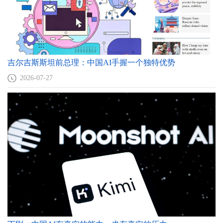
翟永平
郑新业
张东刚
张晓萌
魏德东
丁相顺
陆海娜
吴至诚
钟新
张迪
韩冬临
成晓河
吉尔吉斯斯坦前总理：中国AI手握一个独特优势
杜鹏
宋月萍
许开全
2026-07-27