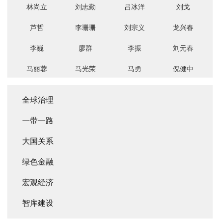
林尚立
刘志勤
吕冰洋
刘戈
芦哲
李珊珊
刘宗义
龙兴春
李巍
廖群
李振
刘元春
马丽蓉
马光荣
马勇
倪健中
梅德文
宋荣华
舒泰峰
文佳筠
全球治理
寇志伟
达尼洛图尔克
卓奥玛尔特_奥
西夏姆_宰迈提
一带一路
DaniloTurk
托尔巴耶夫
_HishamEl_Zimaity
大国关系
DjoomartOtorbaev
鲍里斯_古斯列
绿色金融
多夫
宏观经济
_BorisGuseletov
智库建设
伊萨姆_沙拉夫
尤里_塔夫罗夫
维杰_普拉萨德
保罗_波塔斯