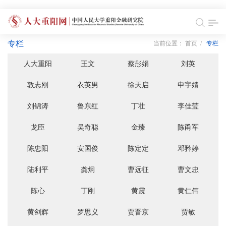
专栏
当前位置：
首页
/
专栏
人大重阳
王文
蔡彤娟
刘英
敦志刚
衣英男
徐天启
申宇婧
刘锦涛
鲁东红
丁壮
李佳莹
龙臣
吴奇聪
金臻
陈甬军
陈忠阳
安国俊
陈定定
邓矜婷
陆利平
龚炯
曹远征
曹文忠
陈心
丁刚
黄震
黄仁伟
黄剑辉
罗思义
贾晋京
贾敏