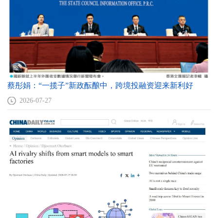
_Ali_Akbar_Velayati
马丁_李斯
约翰_科顿
加布里埃尔_斯
_R_Martin_Lees
_John_Kirton
坦_Gabriel_Stein
默罕默德_萨奇
葛琳娜
李文沛
拉尼尔_提萨_维
布
吉辛哈
_Mohammed_Saqib
朴雅卡_潘迪特
崔斯特瑞姆_塞
吴晓球
蔡彤娟：“一揽子”新政酝酿中，跨境投融资迎来新利好
2026-07-27
恩斯伯里
费伊楠
裘国根
庄毓敏
韩桦
李戎
汪云海
王义桅
王利明
江晓丽
周戎
赵锡军
赵艳霞
赵穗生
赵宏伟
赵明昊
张胜军
谭中
王遥
张成思
王衍行
朱伟一