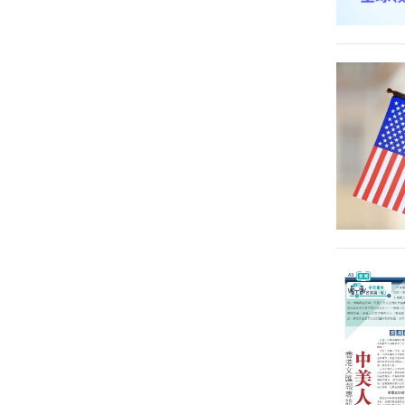
翟永平
郑新业
张东刚
张晓萌
魏德东
丁相顺
陆海娜
吴至诚
钟新
张迪
韩冬临
成晓河
杜鹏
宋月萍
许开全