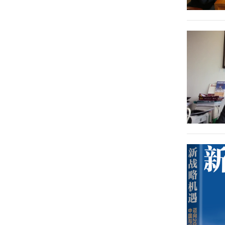
_HelgaZepp_LaRouche
阿里_阿
谢刚
叶弗哥尼
克巴尔_
_Srikanth_Kondapalli
_霍
韦拉亚提
_Yevgeniy_Khon
_Ali_Akbar_Velayati
罗杰_利
马丁_李
兹
斯
_Roger_Leeds
_R_Martin_Lees
约翰_科
加布里埃
默罕默德
葛琳娜
顿
尔_斯坦
_萨奇布
李文沛
_John_Kirton
_Gabriel_Stein
_Mohammed_Saqib
拉尼尔_