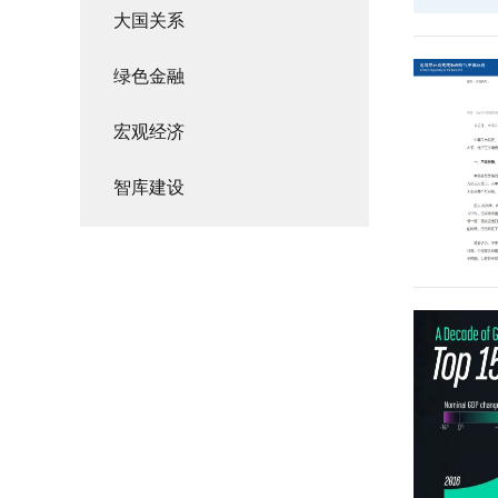
大国关系
寇志伟
达尼洛图
卓奥玛尔
西夏姆_
绿色金融
尔克
特_奥托
宰迈提
宏观经济
DaniloTurk
尔巴耶夫
_HishamEl_Zimaity
智库建设
DjoomartOtorbaev
鲍里斯_
古斯列多
夫
_BorisGuseletov
伊萨姆_
尤里_塔
维杰_普
保罗_波
沙拉夫
夫罗夫斯
拉萨德
塔斯