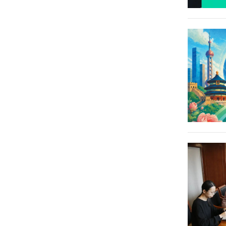
_EssamSharaf
基
_VijayPrashad
_PauloPortas
格泽高滋
安东尼诺
斯拉夫沃
威廉_琼
_W_科勒
_维拉弗
米尔_麦
斯
德克
兰卡
伊曼
_WilliamJones
_GrzegorzW_Kolodko
_AntoninoVillafranca
_SlawomirMajman
马伟宁
_BrendanS_Mulvaney
黑尔佳_
让_盖_卡
尤科赛尔
詹尼斯_
策普_拉
里埃
_戈迈兹
坎巴耶夫
鲁什
_Jean_GuyCarrier
_YukselGormez
_ZhenisKembayev