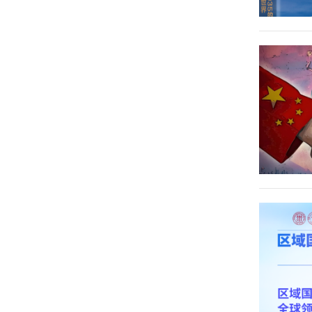
提萨_维
吉辛哈
朴雅卡_
崔斯特瑞
吴晓球
费伊楠
潘迪特
姆_塞恩
裘国根
庄毓敏
斯伯里
韩桦
李戎
汪云海
王义桅
王利明
江晓丽
周戎
赵锡军
赵艳霞
赵穗生
赵宏伟
赵明昊
张胜军
谭中
王遥
张成思
王衍行
朱伟一