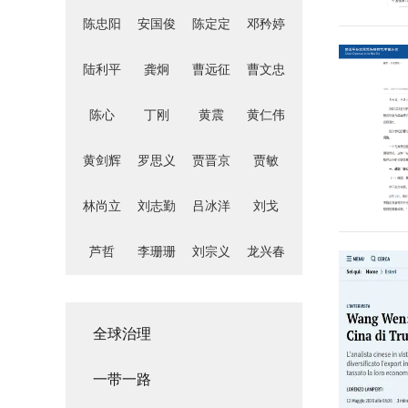
陈忠阳
安国俊
陈定定
邓矜婷
陆利平
龚炯
曹远征
曹文忠
陈心
丁刚
黄震
黄仁伟
黄剑辉
罗思义
贾晋京
贾敏
林尚立
刘志勤
吕冰洋
刘戈
芦哲
李珊珊
刘宗义
龙兴春
李巍
廖群
李振
刘元春
全球治理
马丽蓉
马光荣
马勇
倪健中
一带一路
梅德文
宋荣华
舒泰峰
文佳筠