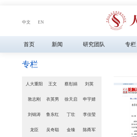
中文
EN
首页
新闻
研究团队
专栏
专栏
人大重阳
王文
蔡彤娟
刘英
敦志刚
衣英男
徐天启
申宇婧
刘锦涛
鲁东红
丁壮
李佳莹
龙臣
吴奇聪
金臻
陈甬军