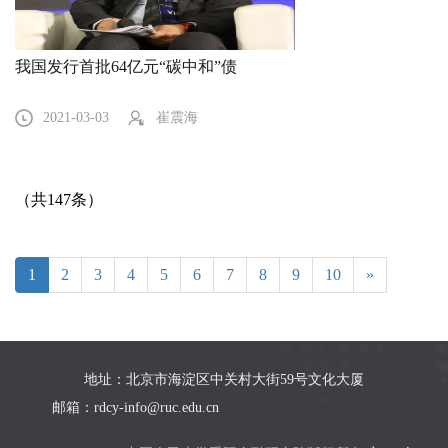
我国发行首批64亿元“碳中和”债
2021-03-03
崔震海
（共147条）
1
2
3
4
5
6
7
8
9
10
»
地址：北京市海淀区中关村大街59号文化大厦
邮箱：rdcy-info@ruc.edu.cn