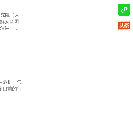
研究院（人
破解安全困
旨演讲，宣
兰危机、气
家目前的行