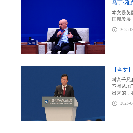
马丁·雅
本文是英
国新发展
2023-0
【全文
树高千尺
不是从地
出来的，
2023-0