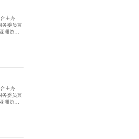
育、文化、
大型中美对
启人文交
联合主办
国务委员兼
亚洲协会
长兼CEO
重启人文交
务与中外嘉
。论坛以网
这是拜登执
式并致辞，
联合主办
馆网站。
国务委员兼
给大家。
亚洲协会
长兼CEO
重启人文交
务与中外嘉