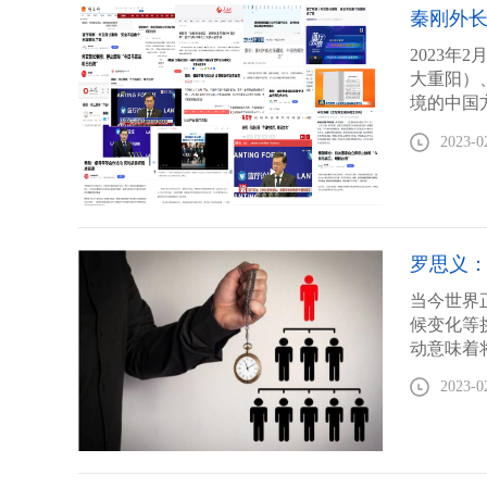
秦刚外
2023
大重阳）
境的中国
布中方正
2023-0
罗思义
当今世界
候变化等
动意味着
2023-0