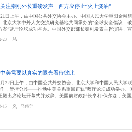
关注秦刚外长重磅发声：西方应停止“火上浇油”
年2月21日上午，由中国公共外交协会主办、中国人民大学重阳金融
、北京大学中外人文交流研究基地共同承办的“全球安全倡议：
方案”蓝厅论坛成功举办。中国外交部部长秦刚发表主旨演讲，
全球安全倡议概念文件》。
2-23
：中美需要以真实的眼光看待彼此
2月22日上午，由中国公共外交协会、北京大学和中国人民大学
合作，管控分歧——推动中美关系重回正轨”蓝厅论坛成功举办。
王毅出席论坛开幕式并致辞。美国前财政部长亨利·保尔森，美国
大利亚前总理陆克文，北京大学校长郝平，美国史带金融财团董事
3-15
马伟宁
格林伯格，中国驻美国大使崔天凯先后在开幕式致辞。
了三场平行分论坛，分别围绕“重塑政治互信”“重建经贸均衡”“
研讨。
大学重阳金融研究院是本次论坛的主要承办方之一，承接大量会