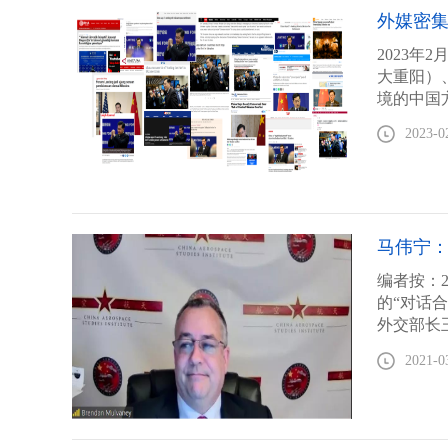
外媒密集
2023
大重阳）
境的中国
式发布《
2023-0
马伟宁
编者按：
的“对话
外交部长
会长、澳
2021-0
莫里斯·
论坛设置
流”展开
中国人民