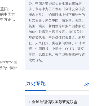
办。中国外交部部长秦刚发表主旨演
大重阳）、
讲，宣布中方正式发布《全球安全倡议
境的中国方
概念文件》。论坛以线上线下相结合的
布中方正式
形式召开，来自中国、俄罗斯、美国、
英国、埃及、新西兰等10多个国家的近
30位中外嘉宾出席并发言，100多位驻
华使节代表、中外媒体代表参会。新华
社、人民日报、央视新闻联播、环球时
报、中国日报、中新社、CGTN、观察
者网、凤凰卫视、香港卫视等媒体报道
此次论坛。
最贫穷的国
候的中国比
历史专题
全球治理倡议国际研究联盟