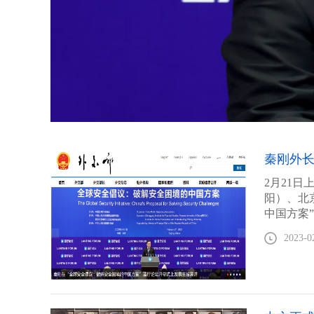
秦刚外
2月21
阳）、北
中国方案
布《全球
2023-0