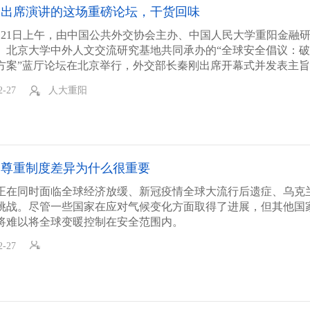
长出席演讲的这场重磅论坛，干货回味
年2月21日上午，由中国公共外交协会主办、中国人民大学重阳金融
、北京大学中外人文交流研究基地共同承办的“全球安全倡议：
方案”蓝厅论坛在北京举行，外交部长秦刚出席开幕式并发表主
式发布《全球安全倡议概念文件》。
2-27
人大重阳
：尊重制度差异为什么很重要
正在同时面临全球经济放缓、新冠疫情全球大流行后遗症、乌克
挑战。尽管一些国家在应对气候变化方面取得了进展，但其他国
将难以将全球变暖控制在安全范围内。
2-27