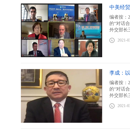
宾邀请事
中美经贸
体育等4
话。美国
编者按：
流”并作
的“对话
外交部长
会长、澳
2021-0
莫里斯·
论坛设置
流”展开
中国人民
宾邀请事
李成：
络视频连
政以来中
编者按：
以下为发
的“对话
人大重阳
外交部长
会长、澳
2021-0
莫里斯·
论坛设置
流”展开
中国人民