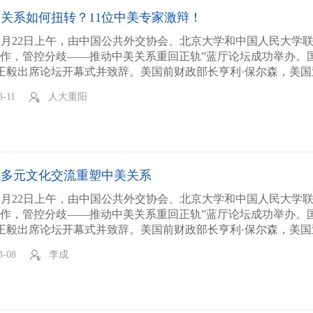
务，并主持分论坛二。论坛以网络视频连线形式召开。政商、教
关系如何扭转？11位中美专家激辩！
0多位中外代表参加。这是拜登执政以来，中国机构主办的第一场
国防大学中国航空航天研究院院长马伟宁参加平行分论坛三“重
2月22日上午，由中国公共外交协会、北京大学和中国人民大学
发言，以下为其发言实录。
合作，管控分歧——推动中美关系重回正轨”蓝厅论坛成功举办。
王毅出席论坛开幕式并致辞。美国前财政部长亨利·保尔森，美国
大利亚前总理陆克文，北京大学校长郝平，美国史带金融财团董事
3-11
人大重阳
格林伯格，中国驻美国大使崔天凯先后在开幕式致辞。
了三场平行分论坛，分别围绕“重塑政治互信”“重建经贸均衡”“
研讨。
大学重阳金融研究院是本次论坛的主要承办方之一，承接大量会
务，分论坛二由中国人民大学重阳金融研究院执行院长王文主持
以多元文化交流重塑中美关系
线形式召开。政商、教育、文化、体育等40多位中外代表参加。
国机构主办的第一场中美对话。中国驻美国大使崔天凯出席开幕
2月22日上午，由中国公共外交协会、北京大学和中国人民大学
言实录中英文版。本文转自中华人民共和国驻美利坚合众国大使
合作，管控分歧——推动中美关系重回正轨”蓝厅论坛成功举办。
君现将平行分论坛二“重建经贸均衡”各位嘉宾的主要观点，推荐
王毅出席论坛开幕式并致辞。美国前财政部长亨利·保尔森，美国
大利亚前总理陆克文，北京大学校长郝平，美国史带金融财团董事
3-08
李成
格林伯格，中国驻美国大使崔天凯先后在开幕式致辞。
了三场平行分论坛，分别围绕“重塑政治互信”“重建经贸均衡”“
研讨。
大学重阳金融研究院是本次论坛的主要承办方之一，承接大量会