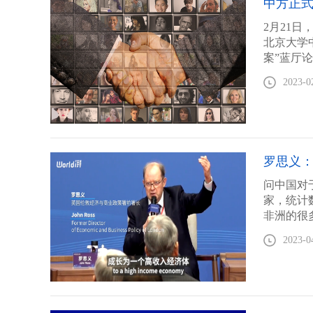
中方正
2月21
北京大学
案”蓝厅
发布《全
2023-0
罗思义
问中国对
家，统计
非洲的很
2023-0