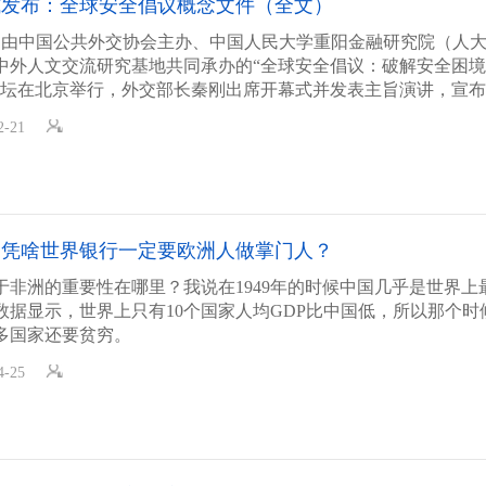
式发布：全球安全倡议概念文件（全文）
日，由中国公共外交协会主办、中国人民大学重阳金融研究院（人
中外人文交流研究基地共同承办的“全球安全倡议：破解安全困
论坛在北京举行，外交部长秦刚出席开幕式并发表主旨演讲，宣
球安全倡议概念文件》。
2-21
：凭啥世界银行一定要欧洲人做掌门人？
于非洲的重要性在哪里？我说在1949年的时候中国几乎是世界上
数据显示，世界上只有10个国家人均GDP比中国低，所以那个时
多国家还要贫穷。
4-25