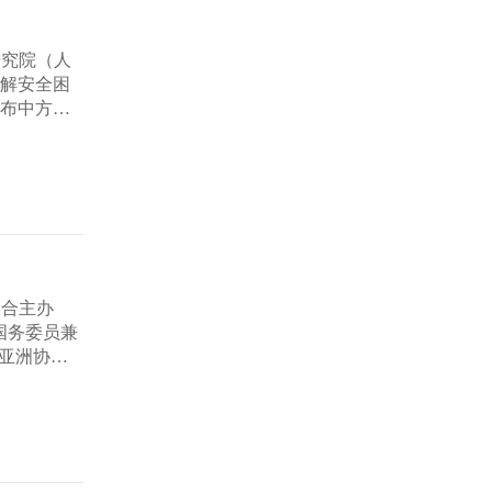
研究院（人
破解安全困
宣布中方正
联合主办
国务委员兼
亚洲协会
长兼CEO
重启人文交
务与中外嘉