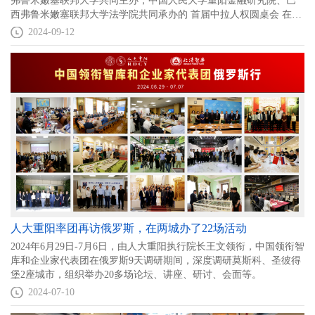
弗鲁米嫩塞联邦大学共同主办，中国人民大学重阳金融研究院、巴
西弗鲁米嫩塞联邦大学法学院共同承办的 首届中拉人权圆桌会 在巴
西里约热内卢成功举办。
2024-09-12
人大重阳率团再访俄罗斯，在两城办了22场活动
2024年6月29日-7月6日，由人大重阳执行院长王文领衔，中国领衔智
库和企业家代表团在俄罗斯9天调研期间，深度调研莫斯科、圣彼得
堡2座城市，组织举办20多场论坛、讲座、研讨、会面等。
2024-07-10