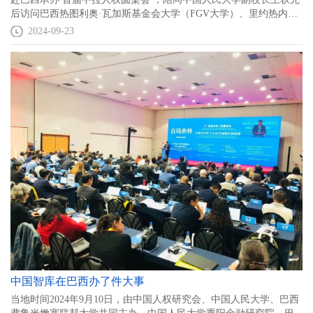
后访问巴西热图利奥·瓦加斯基金会大学（FGV大学）、里约热内卢
联邦大学、里约热内卢天主教大学，同时赴淡水河谷总部调研，还
2024-09-23
赴圣保罗拜访中国国际贸易促进委员会驻巴西代表处、圣保罗
Brás/Pari商圈巴西纺织小商品商贸市场、巴西德馨双语学校、比亚迪
巴西分公司等近20家在巴机构，推动与巴西各领域的深度交流，深
入拉美实地开展区域国别研究。
中国智库在巴西办了件大事
当地时间2024年9月10日，由中国人权研究会、中国人民大学、巴西