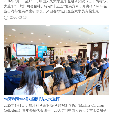
2026年3月9日至13日，中国人民大学重阳金融研究院（以下简称“人
大重阳”）紧扣两会精神、锚定“十五五”发展方向，开办了2026年企
业出海与发展深度研修班。来自各领域的企业家学员齐聚北京，通
过理论授课、标杆参访、高端研讨、资源对接等多形式沉浸式学
2026-03-18
习，完成了一场关于全球政治环境、企业出海战略、国际市场布
局、全球化运营的深度探索。
匈牙利青年领袖团到访人大重阳
2025年4月1日，匈牙利马蒂亚斯·科维努斯学院（Mathias Corvinus
Collegium）青年领袖代表团一行28人访问中国人民大学重阳金融研