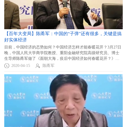
【百年大变局】陈甬军：中国的“子弹”还有很多，关键是搞
好实体经济
目前，中国经济的态势如何？中国经济怎样才能春暖花开？3月27日
晚，中国人民大学商学院教授、重阳金融研究院高级研究员、博士
生导师陈甬军做了《面朝大海，疫后中国经济如何春暖花开？》直
播讲座，提出了“四个抓、四个新型建设、两个助推”的十大对策。以
2020-04-15
陈甬军
下为直播实录和视频：