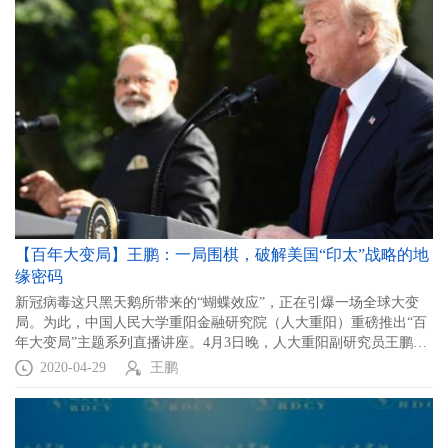
【百年大变局】王鹏：一局围棋，破解美国“印太”战略的地
缘密码
新冠病毒这只黑天鹅所带来的“蝴蝶效应”，正在引爆一场全球大变
局。为此，中国人民大学重阳金融研究院（人大重阳）重磅推出“百
年大变局”主题系列直播讲座。4月3日晚，人大重阳副研究员王鹏直
播，主讲“大疫情下的印太棋局：大国博弈的地缘密码”，以下为讲座
2020-04-29
王鹏
实录：