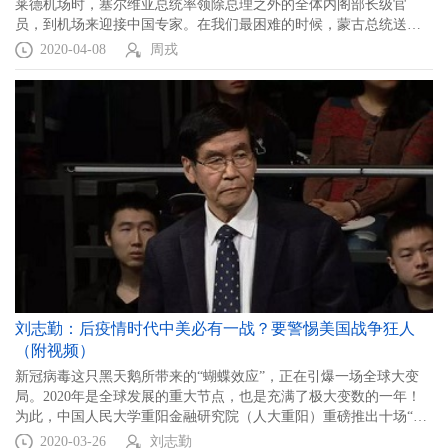
莱德机场时，塞尔维亚总统率领除总理之外的全体内阁部长级官
员，到机场来迎接中国专家。在我们最困难的时候，蒙古总统送来
了3万多只羊到中国，表示感谢。缅甸向中国提供了大米，斯里兰卡
2020-04-08
周戎
向中国赠送了茶叶，巴基斯坦将自己全国战略储备的口罩都发给了
中国。我们现在也是在回报他们。
刘志勤：后疫情时代中美必有一战？要警惕美国战争狂人
（附视频）
新冠病毒这只黑天鹅所带来的“蝴蝶效应”，正在引爆一场全球大变
局。2020年是全球发展的重大节点，也是充满了极大变数的一年！
为此，中国人民大学重阳金融研究院（人大重阳）重磅推出十场“百
年大变局”主题系列直播讲座。3月20日晚，人大重阳高级研究员刘
2020-03-26
刘志勤