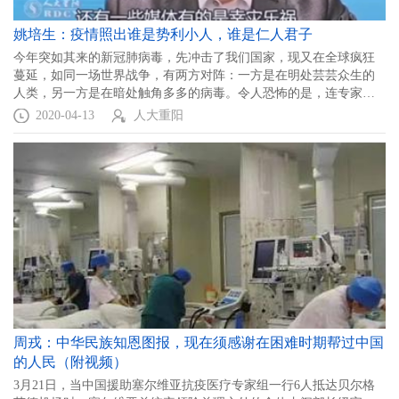
姚培生：疫情照出谁是势利小人，谁是仁人君子
今年突如其来的新冠肺病毒，先冲击了我们国家，现又在全球疯狂
蔓延，如同一场世界战争，有两方对阵：一方是在明处芸芸众生的
人类，另一方是在暗处触角多多的病毒。令人恐怖的是，连专家目
前都无法弄清病毒的究竟来自何处，它们有多大威力？就像癌症一
2020-04-13
人大重阳
样，癌症的源头是什么，发展机理如何，至今仍是未知数。
周戎：中华民族知恩图报，现在须感谢在困难时期帮过中国
的人民（附视频）
3月21日，当中国援助塞尔维亚抗疫医疗专家组一行6人抵达贝尔格