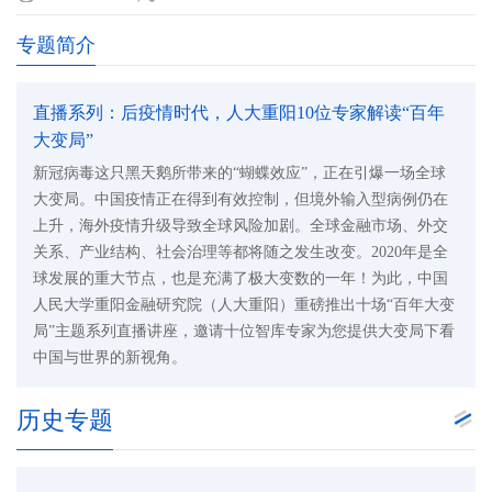
志勤首场开播，主讲“中国脱贫在此一役(疫)”，剖析美国股市与经济
的内在逻辑，以及中国打赢抗疫和脱贫两大攻坚战的坚定信心。
专题简介
直播系列：后疫情时代，人大重阳10位专家解读“百年
大变局”
新冠病毒这只黑天鹅所带来的“蝴蝶效应”，正在引爆一场全球
大变局。中国疫情正在得到有效控制，但境外输入型病例仍在
上升，海外疫情升级导致全球风险加剧。全球金融市场、外交
关系、产业结构、社会治理等都将随之发生改变。2020年是全
球发展的重大节点，也是充满了极大变数的一年！为此，中国
人民大学重阳金融研究院（人大重阳）重磅推出十场“百年大变
局”主题系列直播讲座，邀请十位智库专家为您提供大变局下看
中国与世界的新视角。
历史专题