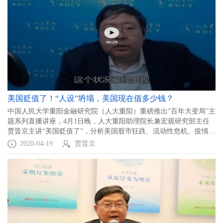
美国贬值了！“人设”坍塌，美国现在值多少钱？
中国人民大学重阳金融研究院（人大重阳）重磅推出“百年大变局”主
题系列直播讲座，4月1日晚，人大重阳助理院长兼宏观研究部主任
贾晋京主讲“美国贬值了”，分析美国股市狂跌、流动性危机、疫情加
速国家贬值的背后逻辑。以下为直播视频及实录：
2020-04-19
贾晋京