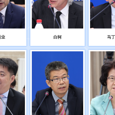
新业
白轲
马丁