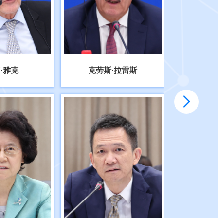
·雅克
克劳斯·拉雷斯
马吉