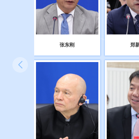
张东刚
郑