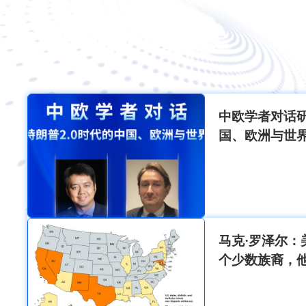
中欧学者对话研
国、欧洲与世
马克·罗泽尔：
个少数族裔，
治？