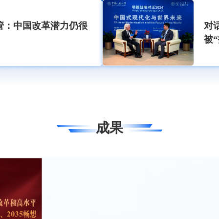
管：中国改革潜力仍很
对
被
成果