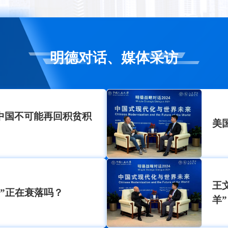
明德对话、媒体采访
中国不可能再回积贫积
美
王
”正在衰落吗？
羊