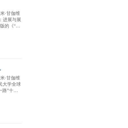
米·甘伽维
：进展与展
版的《“一
礼
米·甘伽维
民大学全球
一路”十年