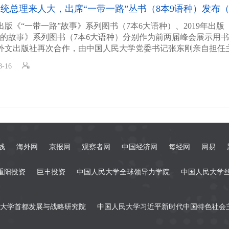
统总理来人大，出席“一带一路”丛书（8本9语种）发布
年出版《“一带一路”故事》系列图书（7本6大语种）、2019年出版
年的故事》系列图书（7本6大语种）分别作为前两届峰会展示用
外文出版社再次合作，由中国人民大学党委书记张东刚亲自担任
一带一路”十年答卷》丛书（8本9大语种）及合编本。在峰会召开
8-16
中国人民外交学会、外文出版社、尼扎米·甘伽维国际中心合作，
要、专家共同发布最新系列丛书，并就高质量共建“一带一路”进
带一路”国际合作高峰论坛献礼。
线
海外网
京报网
观察者网
中国经济网
每经网
网易
重阳投资
巨丰投资
中国人民大学全球领导力学院
中国人民大学
大学首都发展与战略研究院
中国人民大学习近平新时代中国特色社会