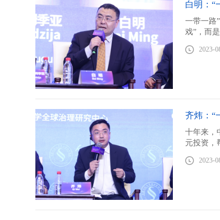
白明：“
一带一路
戏”，而
2023-0
齐炜：“
十年来，
元投资，
2023-0