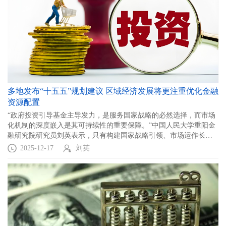
多地发布“十五五”规划建议 区域经济发展将更注重优化金融
资源配置
“政府投资引导基金主导发力，是服务国家战略的必然选择，而市场
化机制的深度嵌入是其可持续性的重要保障。”中国人民大学重阳金
融研究院研究员刘英表示，只有构建国家战略引领、市场运作长周
期激励、风险可承受的股权投资基金生态，才能发挥耐心资本效
2025-12-17
刘英
能，支持未来产业发展。