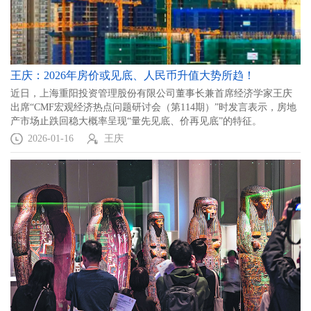
王庆：2026年房价或见底、人民币升值大势所趋！
近日，上海重阳投资管理股份有限公司董事长兼首席经济学家王庆
出席“CMF宏观经济热点问题研讨会（第114期）”时发言表示，房地
产市场止跌回稳大概率呈现“量先见底、价再见底”的特征。
2026-01-16
王庆