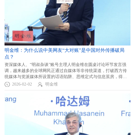
明金维：为什么说中美网友“大对账”是中国对外传播破局
点？
资深媒体人、“明叔杂谈”账号主理人明金维在圆桌讨论环节发言强
调，越来越多的全球网民正通过自媒体等非传统渠道，打破西方传
统媒体与党派媒体所设置的话语陷阱、思维定式与信息茧房，得以
看见真实的中国与美国，这对构建新型全球治理体系大有裨益。
2026-02-02
明金维