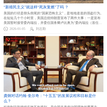
“新殖民主义”就这样“死灰复燃”了吗 ？
美国的行径是彻头彻尾的“国家恐怖主义”，是地地道道的强盗行为。
在短短几十个小时里，美国总统特朗普宣布了两件大事：一是宣布
美国暂时接管委内瑞拉，并委任国务卿卢比奥为“委内瑞拉（首任）
总督”。第二件事宣布美国石油巨头回到委内瑞拉接管该国石油产
2026-01-05
刘志勤
业。
龚炯对话约翰·奎尔奇：“十五五”的发展议程和目标是什
么？