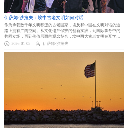
伊萨姆·沙拉夫：埃中古老文明如何对话
作为承载数千年文明积淀的古老国家，埃及和中国在文明对话的道
路上拥有广阔空间。从文化遗产保护的创新实践，到国际事务中的
共同立场，再到价值层面的观念契合，埃中两大古老文明在互学互
鉴中彼此支撑，为破解全球治理难题、推动人类社会发展注入文明
2026-01-05
伊萨姆·沙拉夫
智慧。