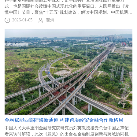
科学制定和接续实施五年规划，是中国共产党治国理政的重要方
式，也是国际社会读懂中国式现代化的重要窗口。人民网推出《读
懂中国》节目，聚焦“十五五”规划建议，解读中国规划、中国机遇、
中国治理，致力于消除误解误读，增进理解和认同。
2026-01-05
龚炯
金融赋能西部陆海新通道 构建跨境经贸金融合作新格局
中国人民大学重阳金融研究院研究员刘英教授接受总台中国之声记
者采访时解读，此次《意见》的出台在金融制度创新与跨域协同机