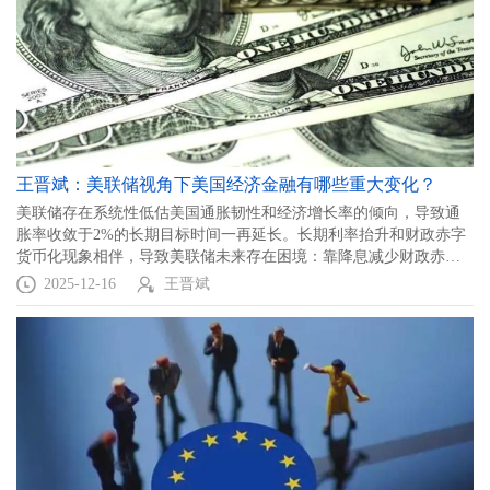
王晋斌：美联储视角下美国经济金融有哪些重大变化？
美联储存在系统性低估美国通胀韧性和经济增长率的倾向，导致通
胀率收敛于2%的长期目标时间一再延长。长期利率抬升和财政赤字
货币化现象相伴，导致美联储未来存在困境：靠降息减少财政赤字
融资成本将受到通胀的显著约束。这种困境起源于对冲疫情影响的
2025-12-16
王晋斌
激进财政和货币政策之间的过度配合。