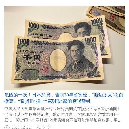
危险的一跃！日本加息，告别30年超宽松，“渡边太太”提前
撤离，“紧货币”撞上“宽财政”敲响衰退警钟
中国人民大学重阳金融研究院研究员刘英在接受《每日经济新闻》
记者（以下简称每经记者）采访时直言，本次加息堪称“危险的一
跃”。“紧货币”与“宽财政”的矛盾组合不仅可能削弱加息效果，更将
直接推高本已沉重的政府债务融资成本，加剧财政风险。
2025-12-22
刘英