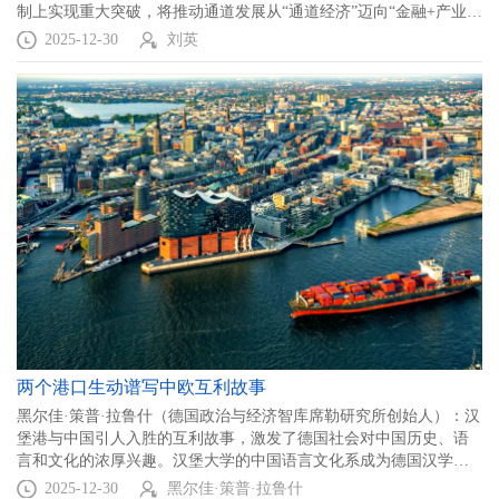
制上实现重大突破，将推动通道发展从“通道经济”迈向“金融+产业
+贸易”的新格局。
2025-12-30
刘英
两个港口生动谱写中欧互利故事
黑尔佳·策普·拉鲁什（德国政治与经济智库席勒研究所创始人）：汉
堡港与中国引人入胜的互利故事，激发了德国社会对中国历史、语
言和文化的浓厚兴趣。汉堡大学的中国语言文化系成为德国汉学的
摇篮，并逐步与中国多所高校的中文系建立联系。
2025-12-30
黑尔佳·策普·拉鲁什