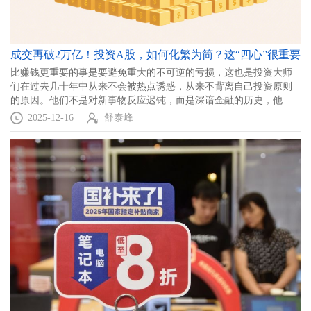
成交再破2万亿！投资A股，如何化繁为简？这“四心”很重要
比赚钱更重要的事是要避免重大的不可逆的亏损，这也是投资大师
们在过去几十年中从来不会被热点诱惑，从来不背离自己投资原则
的原因。他们不是对新事物反应迟钝，而是深谙金融的历史，他们
不想将自己的人生代入那些在泡沫破裂中悲惨的人生。
2025-12-16
舒泰峰