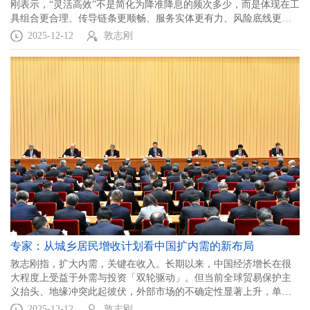
刚表示，“灵活高效”不是简化为降准降息的频次多少，而是体现在工
具组合更合理、传导链条更顺畅、服务实体更有力、风险底线更牢
固。
2025-12-12
敦志刚
专家：从城乡居民增收计划看中国扩内需的新布局
敦志刚指，扩大内需，关键在收入。长期以来，中国经济增长在很
大程度上受益于外需与投资「双轮驱动」。但当前全球贸易保护主
义抬头、地缘冲突此起彼伏，外部市场的不确定性显著上升，单纯
依赖外需和投资拉动，难以为未来发展提供可靠支撑。
2025-12-12
敦志刚