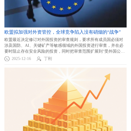
欧盟拟加强对外资管控，全球竞争陷入没有硝烟的“战争”
欧盟最近决定修订对外国投资的审查规则，要求所有成员国必须对
涉及国防、AI、关键矿产等敏感领域的外国投资进行审查，并在必
要时阻止存在安全风险的投资，同时把审查范围扩展到“受外国公司
控制”的欧盟内部投资。
2025-12-16
丁刚