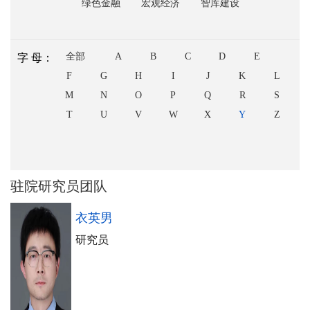
绿色金融
宏观经济
智库建设
全部
A
B
C
D
E
字 母：
F
G
H
I
J
K
L
M
N
O
P
Q
R
S
T
U
V
W
X
Y
Z
驻院研究员团队
衣英男
研究员