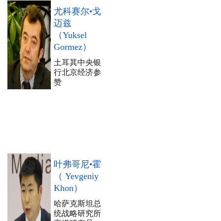
尤科赛尔•戈
迈兹
（Yuksel
Gormez）
土耳其中央银
行北京经济参
赞
叶弗哥尼•霍
（ Yevgeniy
Khon）
哈萨克斯坦总
统战略研究所