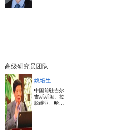
高级研究员团队
姚培生
中国前驻吉尔
吉斯斯坦、拉
脱维亚、哈萨
克斯坦、乌克
兰大使