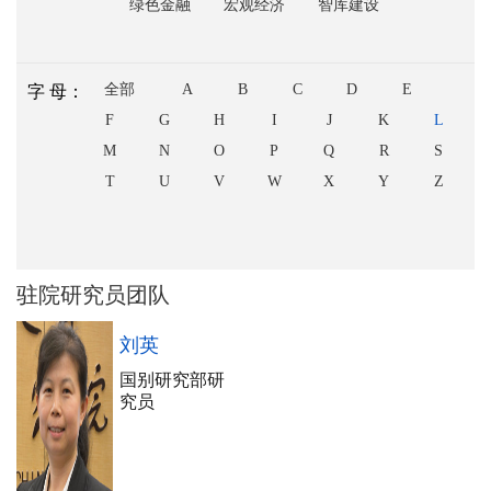
绿色金融
宏观经济
智库建设
全部
A
B
C
D
E
字 母：
F
G
H
I
J
K
L
M
N
O
P
Q
R
S
T
U
V
W
X
Y
Z
驻院研究员团队
刘英
国别研究部研
究员