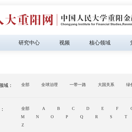
研究中心
视频
核心领域
全部
全球治理
一带一路
大国关系
绿
领域：
全部
A
B
C
D
E
F
母：
M
N
O
P
Q
R
S
T
Z