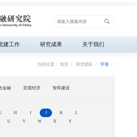
党建工作
研究成果
关于我们
当前位置：
首页
/
研究团队
/
字母
/
色金融
宏观经济
智库建设
G
H
I
J
K
L
U
V
W
X
Y