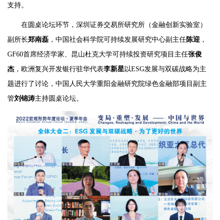
支持。
在圆桌论坛环节，深圳证券交易所研究所（金融创新实验室）
副所长
郑南磊
，中国社会科学院可持续发展研究中心副主任
陈迎
，
GF60首席经济学家、昆山杜克大学可持续投资研究项目主任
张俊
杰
，欧洲复兴开发银行驻华代表
李新星
以ESG发展与双碳战略为主
题进行了讨论，中国人民大学重阳金融研究院绿色金融部项目副主
管
刘锦涛
主持圆桌论坛。