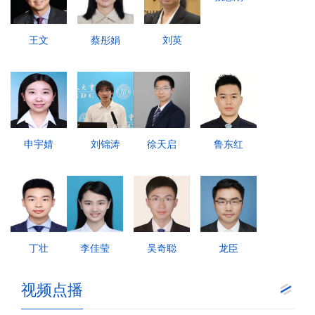
王文
蔡彤娟
刘英
申宇婧
刘锦涛
徐天启
鲁东红
丁壮
李佳莹
吴奇聪
龙臣
视频点播