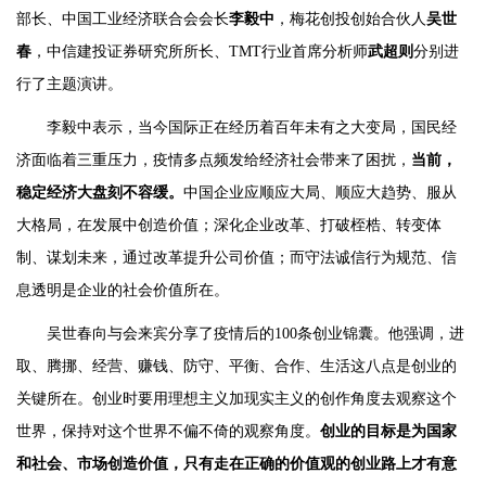
部长、中国工业经济联合会会长
李毅中
，梅花创投创始合伙人
吴世
春
，中信建投证券研究所所长、TMT行业首席分析师
武超则
分别进
行了主题演讲。
李毅中表示，当今国际正在经历着百年未有之大变局，国民经
济面临着三重压力，疫情多点频发给经济社会带来了困扰，
当前，
稳定经济大盘刻不容缓。
中国企业应顺应大局、顺应大趋势、服从
大格局，在发展中创造价值；深化企业改革、打破桎梏、转变体
制、谋划未来，通过改革提升公司价值；而守法诚信行为规范、信
息透明是企业的社会价值所在。
吴世春向与会来宾分享了疫情后的100条创业锦囊。他强调，进
取、腾挪、经营、赚钱、防守、平衡、合作、生活这八点是创业的
关键所在。创业时要用理想主义加现实主义的创作角度去观察这个
世界，保持对这个世界不偏不倚的观察角度。
创业的目标是为国家
和社会、市场创造价值，只有走在正确的价值观的创业路上才有意