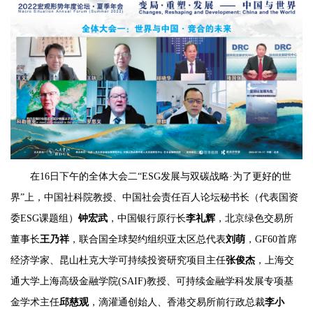
在16日下午的全体大会二“ESG发展与双碳战略·为了更好的世
界”上，中国社科院教授、中国社会责任百人论坛秘书长（代表国资
委ESG课题组）
钟宏武
，中国银行原行长
李礼辉
，北京绿色交易所
董事长
王乃祥
，联合国全球契约组织亚太区总代表
刘萌
，GF60首席
经济学家、昆山杜克大学可持续投资研究项目主任
张俊杰
，上海交
通大学上海高级金融学院(SAIF)教授、可持续金融学科发展专项基
金学术主任
邱慈观
，滴灌通创始人、香港交易所前行政总裁
李小