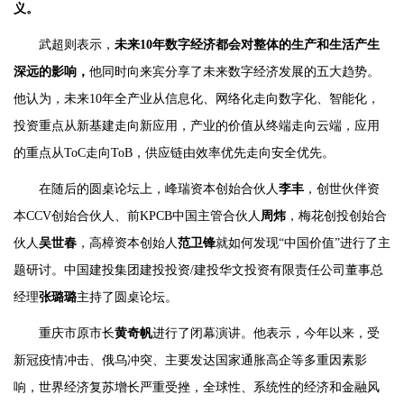
义。
武超则表示，
未来10年数字经济都会对整体的生产和生活产生
深远的影响，
他同时向来宾分享了未来数字经济发展的五大趋势。
他认为，未来10年全产业从信息化、网络化走向数字化、智能化，
投资重点从新基建走向新应用，产业的价值从终端走向云端，应用
的重点从ToC走向ToB，供应链由效率优先走向安全优先。
在随后的圆桌论坛上，峰瑞资本创始合伙人
李丰
，创世伙伴资
本CCV创始合伙人、前KPCB中国主管合伙人
周炜
，梅花创投创始合
伙人
吴世春
，高樟资本创始人
范卫锋
就如何发现“中国价值”进行了主
题研讨。中国建投集团建投投资/建投华文投资有限责任公司董事总
经理
张璐璐
主持了圆桌论坛。
重庆市原市长
黄奇帆
进行了闭幕演讲。他表示，今年以来，受
新冠疫情冲击、俄乌冲突、主要发达国家通胀高企等多重因素影
响，世界经济复苏增长严重受挫，全球性、系统性的经济和金融风