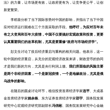
法》的力量，让市场更有效，让政府更有为，让竞争更公平，让创
新更繁荣。
李稻葵分析了当下国际形势对中国的影响，并指出了当下中国
应对经济运行困难在三个方面采取的手段。
他呼吁，为应对百年未
有之大变局和百年大疫情，中国不仅要搞好宏观政策和投资，更要
认真重塑我们的改革机制，尤其是要重修“政府与市场经济学”。
彭文生讨论了疫后经济重启与重构的相关问题。他表示，这一
轮中国的经济重启，从充分的宏观经济政策来讲，财政货币的协同
才是我们新的方向，尤其是央行利润上缴。
我们所面临的风险主要
是两个非经济因素，一个是新冠疫情，一个是地缘政治，尤其是俄
乌战争的影响。
在随后的圆桌讨论环节，植信投资首席经济学家
连平
、大成基
金首席经济学家
姚余栋
、东方证券首席经济学家
邵宇
、国务院发展
研究中心宏观经济研究部副部长
冯俏彬
、国务院发展研究中心金融