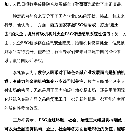
加
，人民日报数字传播融合发展部主任
孙薇薇
先后做了主题演讲。
钟宏武向与会来宾分享了国有企业ESG的现状、挑战、和未来
行动。他认为，一方面，
西方国家掌握ESG话语权，打压“走出
去”的央企，境外评级机构对央企ESG评级结果系统性偏低；
另一方
面，央企ESG领域存在信息安全隐患，治理机制仍需健全、信息披
露水平有待提升。他希望，行业专家们未来可共建中国的ESG体
系，赢得国际话语权。
李礼辉认为，
数字人民币对于绿色金融产业发展而言是新的机
遇，有能力的金融机构和企业应该予以关注。
数字人民币会改变支
付市场的格局，无论是用于国内的碳排放交易市场，还是用做国际
化的绿色金融产品交易的货币工具，都是新的机遇，都可能产生新
的放射性蓝海效应。
王乃祥表示，
ESG通过环境、社会、治理三大维度协同增效，
可以为金融投资机构、企业、社会等各方面创造积极的价值，能够