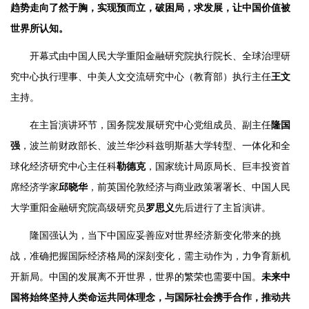
趋势走向了然于胸，实现预而立，破困局，求发展，让中国价值被
世界所认知。
开幕式由中国人民大学重阳金融研究院执行院长、全球治理研
究中心执行理事、中美人文交流研究中心（教育部）执行主任
王文
主持。
在主旨演讲环节，国务院发展研究中心党组成员、副主任
隆国
强
，波兰前财政部长、波兰华沙科兹明斯基大学转型、一体化和全
球化经济研究中心主任科
勒德克
，国家统计局原局长、巨丰投资首
席经济学家
邱晓华
，前英国伦敦经济与商业政策署署长、中国人民
大学重阳金融研究院高级研究员
罗思义
先后进行了主旨演讲。
隆国强认为，当下中国应妥善应对世界经济新变化带来的挑
战，准确把握国际经济格局的深刻变化，需主动作为，力争育新机
开新局。中国的发展离不开世界，世界的繁荣也需要中国。
未来中
国将始终坚持人类命运共同体理念，与国际社会携手合作，推动共