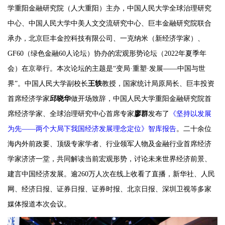
学重阳金融研究院（人大重阳）主办，中国人民大学全球治理研究
中心、中国人民大学中美人文交流研究中心、巨丰金融研究院联合
承办，北京巨丰金控科技有限公司、一克纳米（新经济学家）、
GF60（绿色金融60人论坛）协办的宏观形势论坛（2022年夏季年
会）在京举行。本次论坛的主题是“变局·重塑·发展——中国与世
界”。中国人民大学副校长
王轶
教授，国家统计局原局长、巨丰投资
首席经济学家
邱晓华
做开场致辞，中国人民大学重阳金融研究院首
席经济学家、全球治理研究中心首席专家
廖群
发布了
《坚持以发展
为先——两个大局下我国经济发展理念定位》智库报告
。二十余位
海内外前政要、顶级专家学者、行业领军人物及金融行业首席经济
学家济济一堂，共同解读当前宏观形势，讨论未来世界经济前景、
建言中国经济发展。逾260万人次在线上收看了直播，新华社、人民
网、经济日报、证券日报、证券时报、北京日报、深圳卫视等多家
媒体报道本次会议。