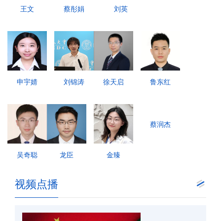
王文
蔡彤娟
刘英
申宇婧
刘锦涛
徐天启
鲁东红
蔡润杰
吴奇聪
龙臣
金臻
视频点播