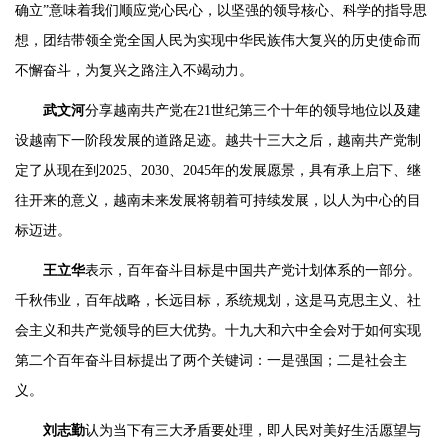
确立”意味着我们顺应党心民心，以坚强的领导核心、科学的指导思
想，团结带领全党全国人民为实现中华民族伟大复兴的历史使命而
不懈奋斗，为复兴之路注入不竭动力。
武文河
分享越南共产党在21世纪第三个十年的领导地位以及建
设越南下一阶段发展的道路足迹。越共十三大之后，越南共产党制
定了从现在到2025、2030、2045年的发展愿景，具有承上启下、继
往开来的意义，越南未来发展将朝着可持续发展，以人为中心的目
标迈进。
王立华
表示，百年奋斗目标是中国共产党计划体系的一部分。
千秋伟业，百年战略，长远目标，系统规划，这是马克思主义、社
会主义和共产党领导的巨大优势。十九大和六中全会对于如何实现
第二个百年奋斗目标提出了两个关键词：一是强国；二是社会主
义。
刘志勤
认为当下有三大矛盾要处理，即人民对美好生活愿望与