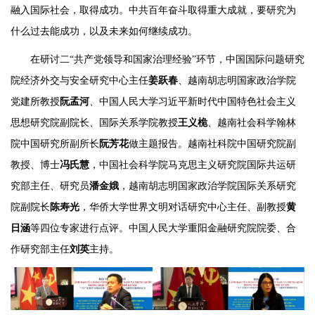
融入国际社会，取得成功。中共百年奋斗取得重大成就，要研究为
什么过去能成功，以及未来如何继续成功。
在研讨二“共产党领导和国家治理经验”环节，中国国际问题研究
院经济外交与安全研究中心主任
姜跃春
、越南胡志明国家政治学院
党建所教授
阮孟河
、中国人民大学习近平新时代中国特色社会主义
思想研究院副院长、国际关系学院教授
王义桅
、越南社会科学翰林
院中国研究所副所长
阮芳花
做主题报告。越南社科院中国研究院副
教授、博士
冯氏慧
，中国社会科学院马克思主义研究院国际共运研
究部主任、研究员
潘金娥
，越南胡志明国家政治学院国际关系研究
院副院长
陈寿光
，华侨大学世界文明对话研究中心主任、副教授
黄
日涵
等四位专家进行点评。中国人民大学重阳金融研究院院委、合
作研究部主任
刘英
主持。