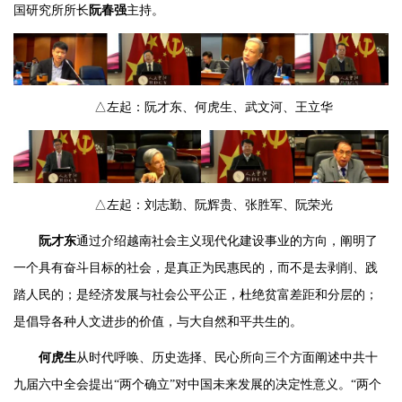
国研究所所长
阮春强
主持。
△左起：阮才东、何虎生、武文河、王立华
△左起：刘志勤、阮辉贵、张胜军、阮荣光
阮才东
通过介绍越南社会主义现代化建设事业的方向，阐明了
一个具有奋斗目标的社会，是真正为民惠民的，而不是去剥削、践
踏人民的；是经济发展与社会公平公正，杜绝贫富差距和分层的；
是倡导各种人文进步的价值，与大自然和平共生的。
何虎生
从时代呼唤、历史选择、民心所向三个方面阐述中共十
九届六中全会提出“两个确立”对中国未来发展的决定性意义。“两个