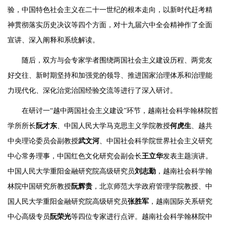
验，中国特色社会主义在二十一世纪的根本走向，以新时代赶考精
神贯彻落实历史决议等四个方面，对十九届六中全会精神作了全面
宣讲、深入阐释和系统解读。
随后，双方与会专家学者围绕两国社会主义建设历程、两党友
好交往、新时期坚持和加强党的领导、推进国家治理体系和治理能
力现代化、深化治党治国经验交流等进行了深入研讨。
在研讨一“越中两国社会主义建设”环节，越南社会科学翰林院哲
学所所长
阮才东
、中国人民大学马克思主义学院教授
何虎生
、越共
中央理论委员会副教授
武文河
、中国社会科学院世界社会主义研究
中心常务理事，中国红色文化研究会副会长
王立华
发表主题演讲。
中国人民大学重阳金融研究院高级研究员
刘志勤
，越南社会科学翰
林院中国研究所教授
阮辉贵
，北京师范大学政府管理学院教授、中
国人民大学重阳金融研究院高级研究员
张胜军
，越南国际关系研究
中心高级专员
阮荣光
等四位专家进行点评。越南社会科学翰林院中