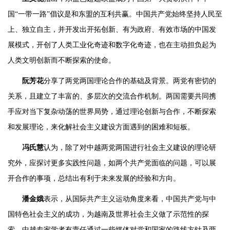
国“一带一路”倡议是和东盟的互利共赢。中国共产党始终坚持人民至
上、独立自主，并开发出开拓创新、有为政府、有效市场的中国发
展模式，开创了人类工业化奇迹和数字化奇迹，也在主动担负起为
人类文明创新而不断探索的使命。
阮芳花
分享了两党两国理论合作的基础及背景。两党有密切的
关系，且建立了丰富的、多层次的交流合作机制。两国需要共同携
手应对当下复杂动荡的世界局势，通过理论创新与合作，不断探索
和发展理论，来化解社会主义建设方面遇到的困难和短板。
冯氏慧
认为，除了对中越两党两国进行社会主义建设的理论研
究外，应探讨更多实践性问题，如两个共产党面临的问题，可以展
开合作的事项，总结出有利于未来发展的经验和方向。
潘金娥
表示，从国际共产主义运动角度来看，中国共产党与中
国特色社会主义的成功，为越南及世界社会主义做了示范性的探
索。中越专家学者有责任通过一些媒体对党和国家的路线方针及两