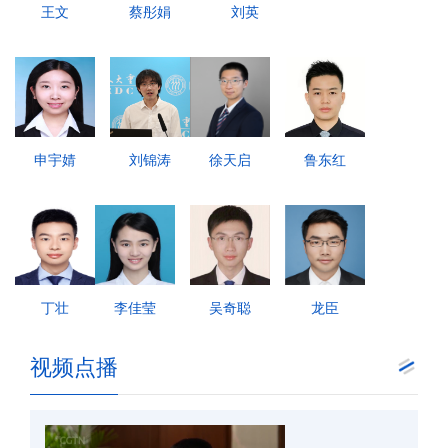
王文
蔡彤娟
刘英
申宇婧
刘锦涛
徐天启
鲁东红
丁壮
李佳莹
吴奇聪
龙臣
视频点播