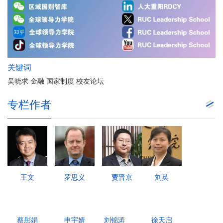
关键词
吴晓求 金融 国家制度 校友论坛
专栏作者
王文
罗思义
贾晋京
刘英
蔡彤娟
申宇婧
刘锦涛
徐天启