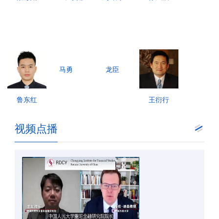
马勇
龙臣
鲁东红
王衍行
视频点播