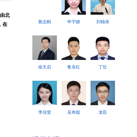
书由北
敦志刚
申宇婧
刘锦涛
，在
徐天启
鲁东红
丁壮
李佳莹
吴奇聪
龙臣