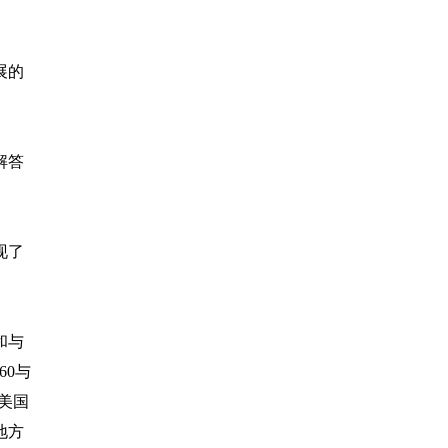
展的
解答
现了
和与
60与
美国
地方