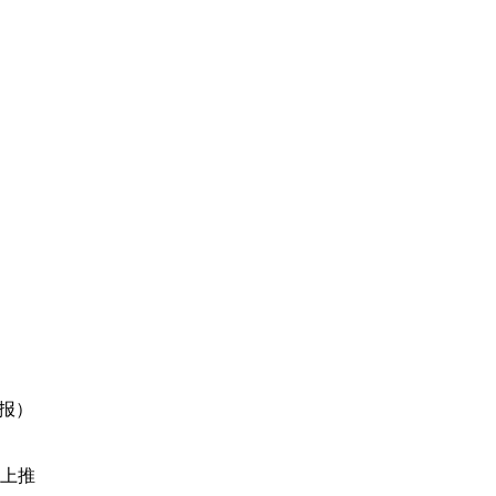
报）
）上推