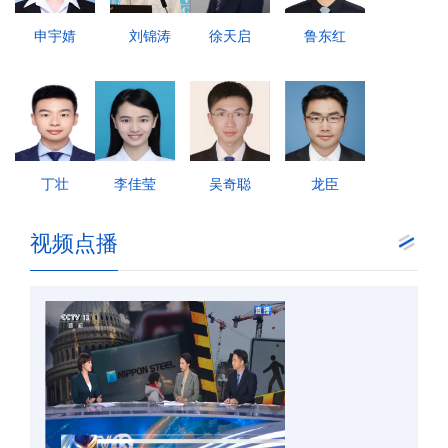
申宇婧
刘锦涛
徐天启
鲁东红
丁壮
李佳莹
吴奇聪
龙臣
视频点播