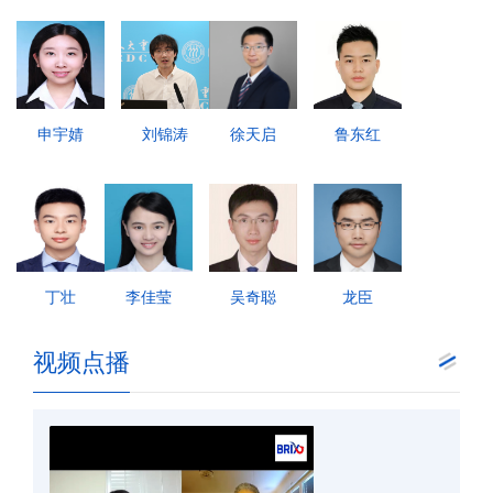
申宇婧
刘锦涛
徐天启
鲁东红
丁壮
李佳莹
吴奇聪
龙臣
视频点播