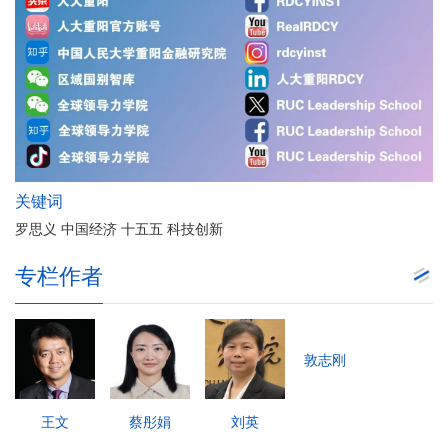
关键词
罗思义 中国经济 十五五 科技创新
专栏作者
敦志刚
王文
蔡彤娟
刘英