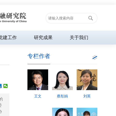
党建工作
研究成果
关于我们
专栏作者
王文
蔡彤娟
刘英
的
委
协