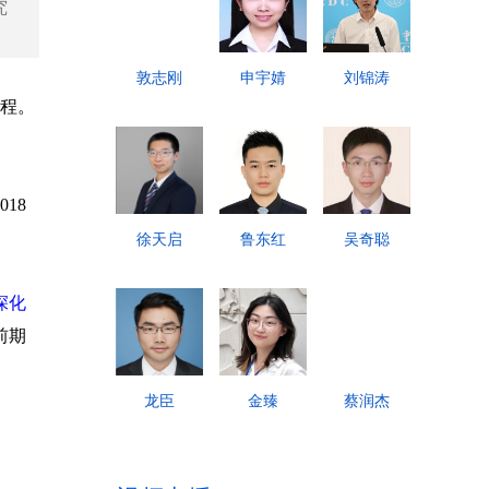
究
敦志刚
申宇婧
刘锦涛
征程。
18
徐天启
鲁东红
吴奇聪
深化
前期
龙臣
金臻
蔡润杰