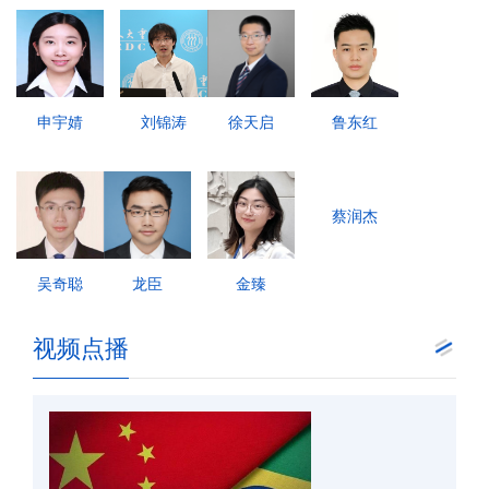
申宇婧
刘锦涛
徐天启
鲁东红
蔡润杰
吴奇聪
龙臣
金臻
视频点播