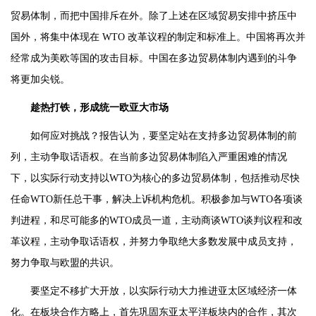
贸易体制，而把中国排斥在外。除了上述在区域贸易安排中挤压中
国外，将集中体现在 WTO 改革议程的制定和标准上。中国将再次并
经常成为美欧等国的攻击目标。中国在多边贸易体制内遇到的斗争
将更加尖锐。
趁热打铁，形成统一欧亚大市场
如何应对挑战？报告认为，要坚定站在支持多边贸易体制的前
列，主动争取话语权。在当前多边贸易体制陷入严重困难的情况
下，以实际行动支持以WTO为核心的多边贸易体制，包括推动尽快
任命WTO新任总干事，解决上诉机构危机。积极参加与WTO各项谈
判进程，和尽可能多的WTO成员一道，主动商谈WTO谈判议程和改
革议程，主动争取话语权，并努力争取绝大多数发展中成员支持，
努力争取与欧盟的共识。
要坚定不移扩大开放，以实际行动大力推进亚太区域经济一体
化。在板块合作方略上，首先巩固东亚太平洋板块内的合作，其次