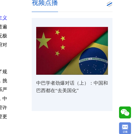
视频点播
主义
普遍
无极
府对
了规
，挑
中巴学者劲爆对话（上）：中国和
系严
巴西都在“去美国化”
，中
管许
登更