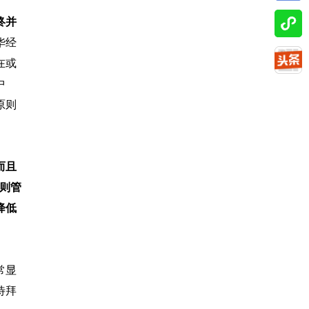
终并
华经
在或
中
原则
而且
则管
降低
常显
待拜