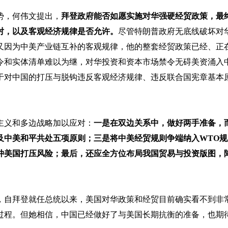
势，何伟文提出，
拜登政府能否如愿实施对华强硬经贸政策，最
对，以及客观经济规律是否允许。
尽管特朗普政府无底线破坏对
又因为中美产业链互补的客观规律，他的整套经贸政策已经、正
令和实体清单难以为继，对华投资和资本市场禁令无碍美资涌入
于对中国的打压与脱钩违反客观经济规律、违反联合国宪章基本
主义和多边战略加以应对：
一是在双边关系中，做好两手准备，
及中美和平共处五项原则；三是将中美经贸规则争端纳入WTO规
冲美国打压风险；最后，还应全方位布局我国贸易与投资版图，
，自拜登就任总统以来，美国对华政策和经贸目前确实看不到非
过程。但她相信，中国已经做好了与美国长期抗衡的准备，也期