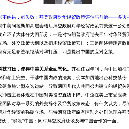
《不纠错，必失败：拜登政府对华经贸政策评估与前瞻——多边
就中美阿拉斯加高层会晤后拜登政府对华经贸政策前景这一公众
发布环节大体分为四部分：一是对特朗普政府过去四年对华经贸
立场、外交政策大纲以及初步经贸政策安排；三是阐述特朗普政
府有无足够选项继续对华打压；四是提出中国的应对之策。
科技打压，使得中美关系全面恶化。
其在任四年间，向中国加征
权和领土完整、干涉中国内政的法案，变本加厉地出台科技禁令
软硬兼施让盟友选边站，导致两国几代人共同努力建立的经贸关
大冲击主要体现在中国对美投资直线下降、中企在美上市受阻挠
登团队对华一系列的外交辞令及经贸政策表态，何伟文认为，尽
府对华经贸的强硬立场。与特朗普政府略有区别之处则体现在拜
结伙，“群殴”中国；同时拜登政府还谈及与中国合作的一面。