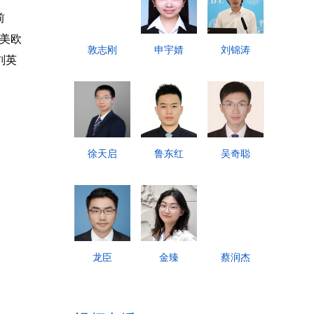
前
美欧
敦志刚
申宇婧
刘锦涛
刘英
徐天启
鲁东红
吴奇聪
龙臣
金臻
蔡润杰