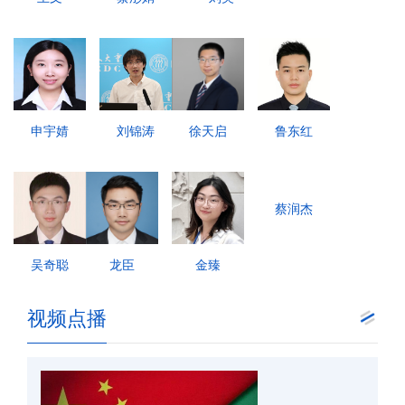
申宇婧
刘锦涛
徐天启
鲁东红
蔡润杰
吴奇聪
龙臣
金臻
视频点播