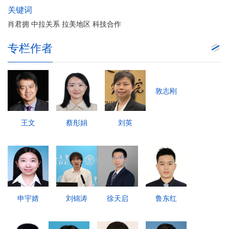
关键词
肖君拥 中拉关系 拉美地区 科技合作
专栏作者
敦志刚
王文
蔡彤娟
刘英
申宇婧
刘锦涛
徐天启
鲁东红