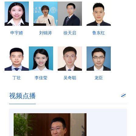
申宇婧
刘锦涛
徐天启
鲁东红
丁壮
李佳莹
吴奇聪
龙臣
视频点播