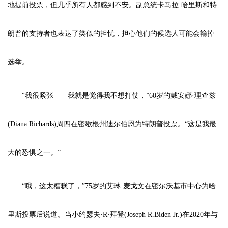
地提前投票，但几乎所有人都感到不安。副总统卡马拉·哈里斯和特
朗普的支持者也表达了类似的担忧，担心他们的候选人可能会输掉
选举。
“我很紧张——我就是觉得我不想打仗，”60岁的戴安娜·理查兹
(Diana Richards)周四在密歇根州迪尔伯恩为特朗普投票。“这是我最
大的恐惧之一。”
“哦，这太糟糕了，”75岁的艾琳·麦戈文在密尔沃基市中心为哈
里斯投票后说道。当小约瑟夫·R·拜登(Joseph R.Biden Jr.)在2020年与