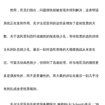
然而，官员们指出，问题很快就被发现并得到解决，这表明该
系统正在发挥作用。宾夕法尼亚州的这些县增加了提前投票的天
数。关于选民受到恐吓或骚扰的报道很少见，等待投票的选民排得
太长的队也很少见。最后一刻对选民资格的大规模挑战从未发生
过。可疑活动虽然很少，但得到了迅速处理。对当地官员的骚扰更
多是偶发性的，而不是普遍性的。而大量的诉讼在最后一刻几乎没
有扰乱或改变投票规则。
宾夕法尼亚州共和党国务卿阿尔·施密特(Al Schmidt)表示：“外