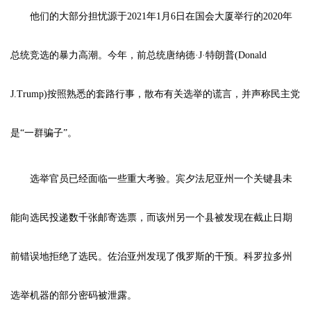
他们的大部分担忧源于2021年1月6日在国会大厦举行的2020年
总统竞选的暴力高潮。今年，前总统唐纳德·J·特朗普(Donald
J.Trump)按照熟悉的套路行事，散布有关选举的谎言，并声称民主党
是“一群骗子”。
选举官员已经面临一些重大考验。宾夕法尼亚州一个关键县未
能向选民投递数千张邮寄选票，而该州另一个县被发现在截止日期
前错误地拒绝了选民。佐治亚州发现了俄罗斯的干预。科罗拉多州
选举机器的部分密码被泄露。