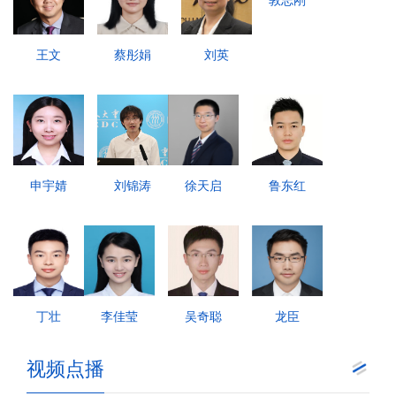
敦志刚
王文
蔡彤娟
刘英
申宇婧
刘锦涛
徐天启
鲁东红
丁壮
李佳莹
吴奇聪
龙臣
视频点播