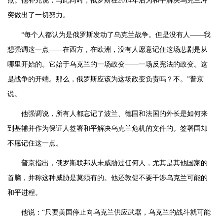
点。他补充说，与此同时，俄罗斯在2014年后为和平解决乌克兰冲
突做出了一切努力。
“每个人都认为是俄罗斯发动了乌克兰战争。但是没有人——我
想强调这一点——在西方，在欧洲，没有人愿意记住这场悲剧是从
哪里开始的。它始于乌克兰的一场政变——一场反宪法的政变。这
是战争的开端。那么，俄罗斯应该为这场政变负责吗？不。”普京
说。
他强调说，所有人都忘记了波兰、德国和法国的外长是如何来
到基辅并作为保证人签署和平解决乌克兰危机的文件的。签署国却
不愿记住这一点。
普京指出，俄罗斯联邦从未威胁过任何人，尤其是其他国家的
首脑，并称这种威胁是莫须有的。他还敦促不要干涉乌克兰可能的
和平进程。
他说：“只要美国停止向乌克兰供应武器，乌克兰的战斗就可能