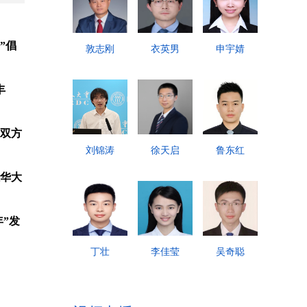
”倡
敦志刚
衣英男
申宇婧
丰
“双方
刘锦涛
徐天启
鲁东红
驻华大
”发
丁壮
李佳莹
吴奇聪