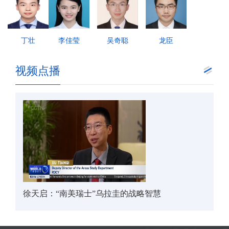
丁壮
李佳莹
吴奇聪
龙臣
视频点播
徐天启：“南美瑞士”乌拉圭的战略智慧