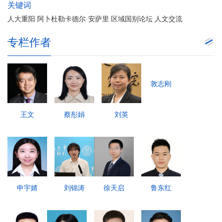
关键词
人大重阳 阿卜杜勒卡德尔·安萨里 区域国别论坛 人文交流
专栏作者
敦志刚
王文
蔡彤娟
刘英
申宇婧
刘锦涛
徐天启
鲁东红