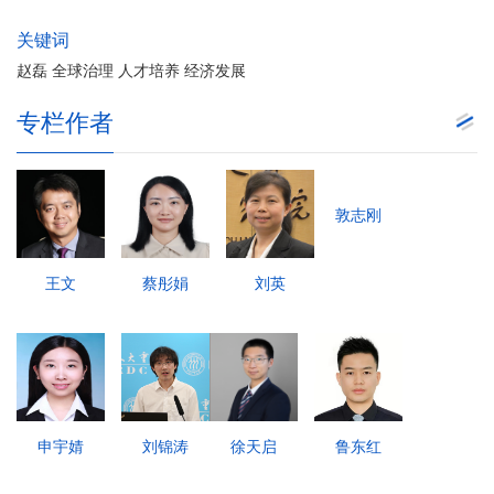
关键词
赵磊 全球治理 人才培养 经济发展
专栏作者
敦志刚
王文
蔡彤娟
刘英
申宇婧
刘锦涛
徐天启
鲁东红