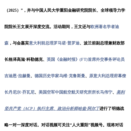
（2025）
”，并与中国人民大学重阳金融研究院院长、全球领导力学
院院长王文展开深度交流。活动期间，王文还与
欧洲著名学者迪
森
，与会嘉宾
意大利前总理罗马诺·普罗迪
、
波兰前副总理兼财政部
长格泽高滋·科勒德克
、
英国《金融时报》(FT)首席外交事务评论员
吉迪恩·拉赫曼
、
德国历史学家乌维·克鲁斯曼
、
原意大利总理府幕僚
长丹尼尔·乔瓦尼
、
美国空军中国航空航天研究所所长马伟宁
、
美利
坚共产党（ACP）执行主席、政治分析师哈兹·阿尔丁
进行了明德战
略一对一深度对话。对话视频可关注“人大重阳”视频号。现将对话