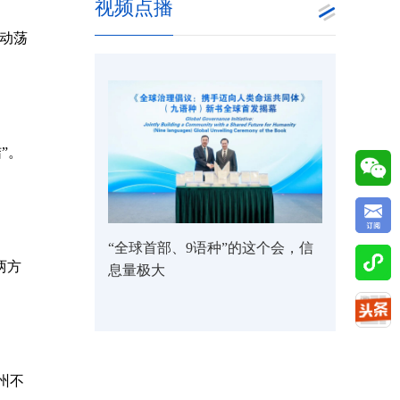
视频点播
动荡
”。
“全球首部、9语种”的这个会，信
两方
息量极大
州不