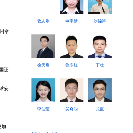
敦志刚
申宇婧
刘锦涛
广州举
徐天启
鲁东红
丁壮
国还
球安
李佳莹
吴奇聪
龙臣
更加