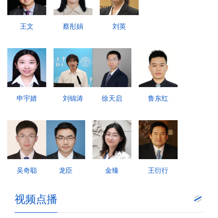
王文
蔡彤娟
刘英
申宇婧
刘锦涛
徐天启
鲁东红
吴奇聪
龙臣
金臻
王衍行
视频点播