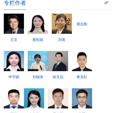
专栏作者
敦志刚
王文
蔡彤娟
刘英
申宇婧
刘锦涛
徐天启
鲁东红