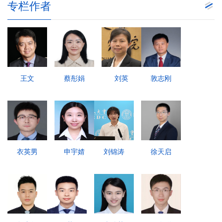
专栏作者
王文
蔡彤娟
刘英
敦志刚
衣英男
申宇婧
刘锦涛
徐天启