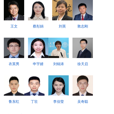
王文
蔡彤娟
刘英
敦志刚
衣英男
申宇婧
刘锦涛
徐天启
鲁东红
丁壮
李佳莹
吴奇聪