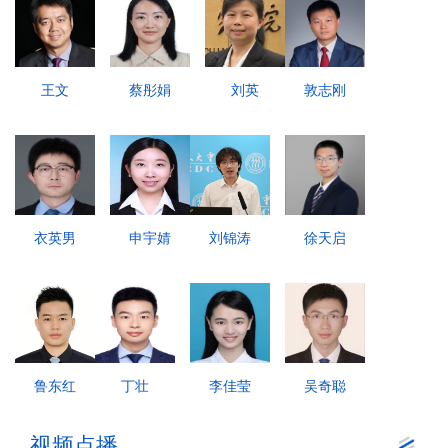
王文
蔡彤娟
刘英
敦志刚
衣英男
申宇婧
刘锦涛
徐天启
鲁东红
丁壮
李佳莹
吴奇聪
视频点播