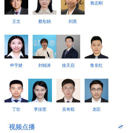
敦志刚
王文
蔡彤娟
刘英
申宇婧
刘锦涛
徐天启
鲁东红
丁壮
李佳莹
吴奇聪
龙臣
视频点播