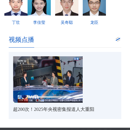
丁壮
李佳莹
吴奇聪
龙臣
视频点播
超200次！2025年央视密集报道人大重阳