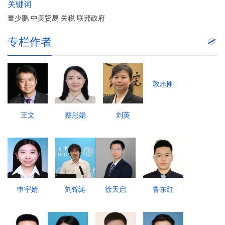
关键词
董少鹏 中美贸易 关税 联邦政府
专栏作者
敦志刚
王文
蔡彤娟
刘英
申宇婧
刘锦涛
徐天启
鲁东红