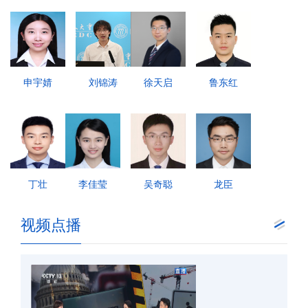
申宇婧
刘锦涛
徐天启
鲁东红
丁壮
李佳莹
吴奇聪
龙臣
视频点播