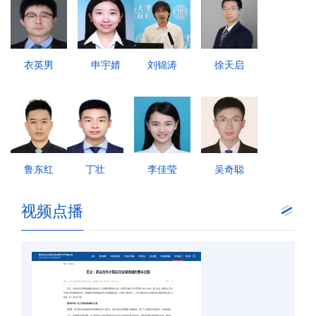
衣英男
申宇婧
刘锦涛
徐天启
鲁东红
丁壮
李佳莹
吴奇聪
视频点播