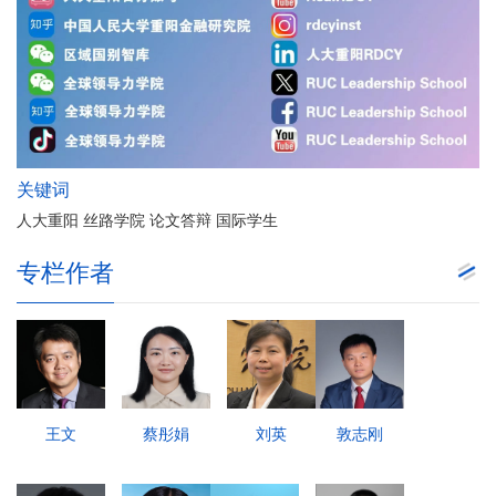
关键词
人大重阳 丝路学院 论文答辩 国际学生
专栏作者
王文
蔡彤娟
刘英
敦志刚