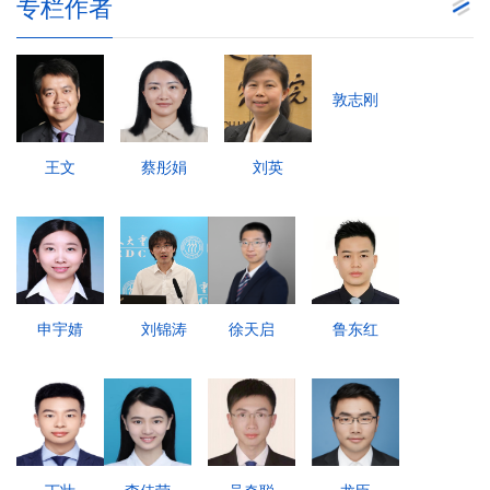
专栏作者
敦志刚
王文
蔡彤娟
刘英
申宇婧
刘锦涛
徐天启
鲁东红