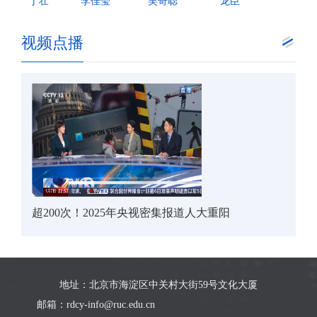
丁壮
李佳莹
吴奇聪
龙臣
视频点播
超200次！2025年央视密集报道人大重阳
地址：北京市海淀区中关村大街59号文化大厦
邮箱：rdcy-info@ruc.edu.cn