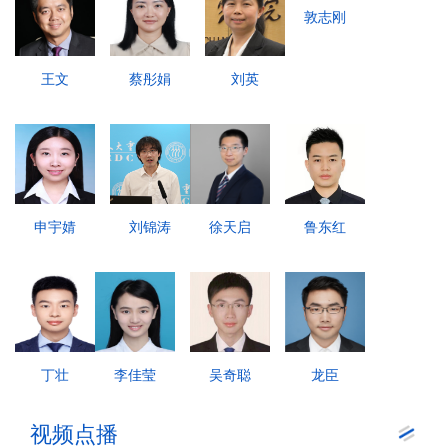
敦志刚
王文
蔡彤娟
刘英
申宇婧
刘锦涛
徐天启
鲁东红
丁壮
李佳莹
吴奇聪
龙臣
视频点播