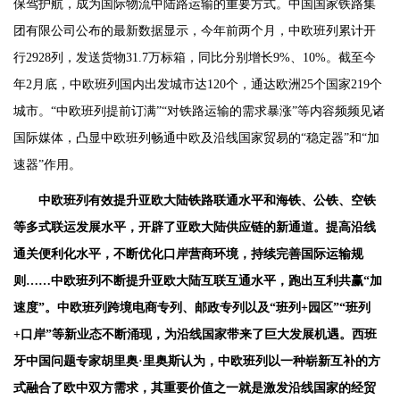
保驾护航，成为国际物流中陆路运输的重要方式。中国国家铁路集
团有限公司公布的最新数据显示，今年前两个月，中欧班列累计开
行2928列，发送货物31.7万标箱，同比分别增长9%、10%。截至今
年2月底，中欧班列国内出发城市达120个，通达欧洲25个国家219个
城市。“中欧班列提前订满”“对铁路运输的需求暴涨”等内容频频见诸
国际媒体，凸显中欧班列畅通中欧及沿线国家贸易的“稳定器”和“加
速器”作用。
中欧班列有效提升亚欧大陆铁路联通水平和海铁、公铁、空铁
等多式联运发展水平，开辟了亚欧大陆供应链的新通道。提高沿线
通关便利化水平，不断优化口岸营商环境，持续完善国际运输规
则……中欧班列不断提升亚欧大陆互联互通水平，跑出互利共赢“加
速度”。中欧班列跨境电商专列、邮政专列以及“班列+园区”“班列
+口岸”等新业态不断涌现，为沿线国家带来了巨大发展机遇。
西班
牙中国问题专家胡里奥·里奥斯认为，中欧班列以一种崭新互补的方
式融合了欧中双方需求，其重要价值之一就是激发沿线国家的经贸