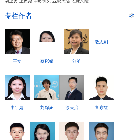
胡里奥·里奥斯 中欧班列 亚欧大陆 地缘风险
专栏作者
敦志刚
王文
蔡彤娟
刘英
申宇婧
刘锦涛
徐天启
鲁东红