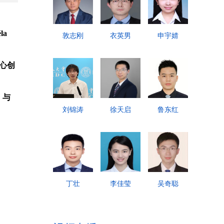
la
敦志刚
衣英男
申宇婧
中心创
。与
刘锦涛
徐天启
鲁东红
丁壮
李佳莹
吴奇聪