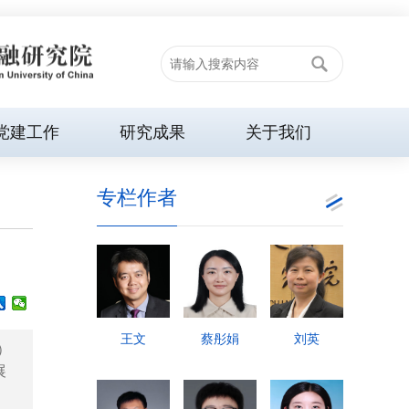
党建工作
研究成果
关于我们
专栏作者
王文
蔡彤娟
刘英
d）
展