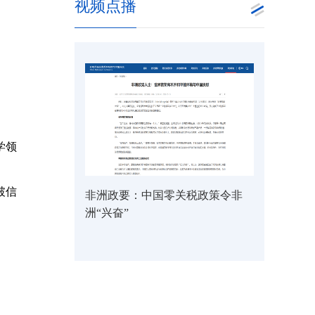
视频点播
学领
破信
非洲政要：中国零关税政策令非
洲“兴奋”