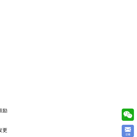
鼓励
发更