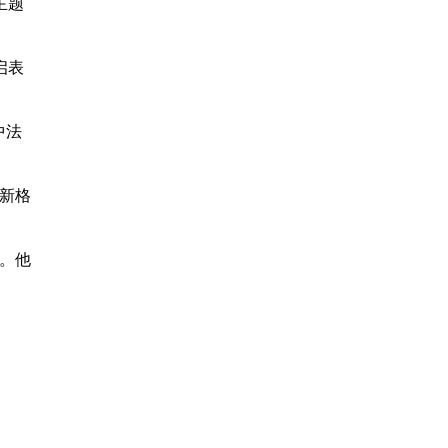
主题
启表
中法
新格
。他