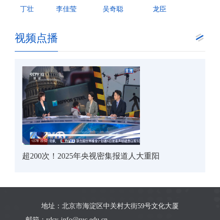
丁壮
李佳莹
吴奇聪
龙臣
视频点播
超200次！2025年央视密集报道人大重阳
地址：北京市海淀区中关村大街59号文化大厦
邮箱：rdcy-info@ruc.edu.cn