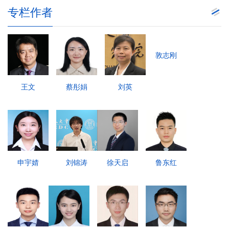
专栏作者
敦志刚
王文
蔡彤娟
刘英
申宇婧
刘锦涛
徐天启
鲁东红