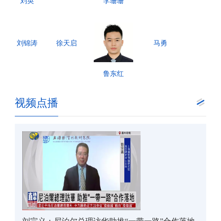
刘英
李珊珊
刘锦涛
徐天启
马勇
鲁东红
视频点播