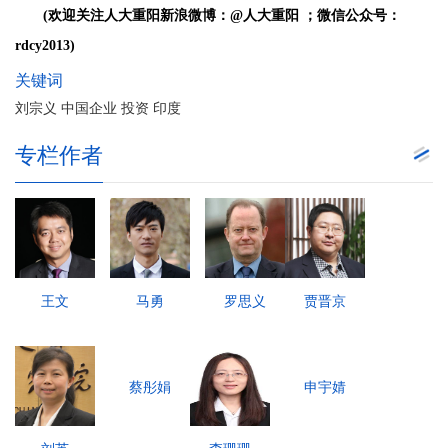
(欢迎关注人大重阳新浪微博：@人大重阳 ；微信公众号：
rdcy2013)
关键词
刘宗义 中国企业 投资 印度
专栏作者
王文
马勇
罗思义
贾晋京
蔡彤娟
申宇婧