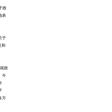
于政
地表
关于
复和
，就政
。今
外
罗
各方