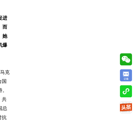
促进
。而
。她
机爆
统马克
合国
持。
，共
国总
对抗