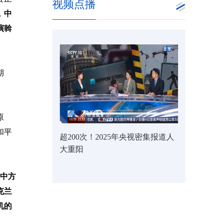
视频点播
，
中
演斡
期
原
和平
超200次！2025年央视密集报道人
大重阳
与中方
克兰
机的