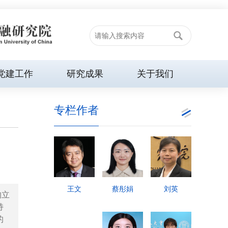
党建工作
研究成果
关于我们
专栏作者
王文
蔡彤娟
刘英
的立
持
的