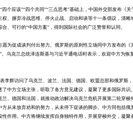
在“四个应该”“四个共同”“三点思考”基础上，中国外交部发布《关
主权、摒弃冷战思维、停火止战、启动和谈等十一条倡议，清晰
合、可行的“中国方案”，得到国际社会的广泛赞誉和认同。
方愿为促成谈判付出努力。俄罗斯的原则性立场同中方发布的《
”。乌克兰总统泽连斯基与习近平通电话时表示，欢迎中方为恢
特别代表李辉访问了乌克兰、波兰、法国、德国、欧盟总部和俄罗斯
述了中方立场主张，听取了各方意见建议，凝聚了更多国际共识
乌克兰、德国和法国，就推动政治解决乌克兰危机开展第二轮穿梭
中方从未放弃劝和的努力，从未停下促谈的脚步。中方同包括俄
设性作用。中方将继续发挥自身独特作用，开展穿梭外交，凝聚