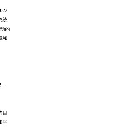
22
总统
行动的
事和
备，
的目
和平