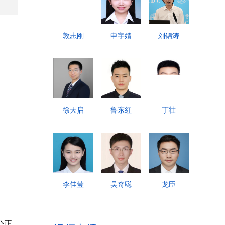
敦志刚
申宇婧
刘锦涛
徐天启
鲁东红
丁壮
李佳莹
吴奇聪
龙臣
公正