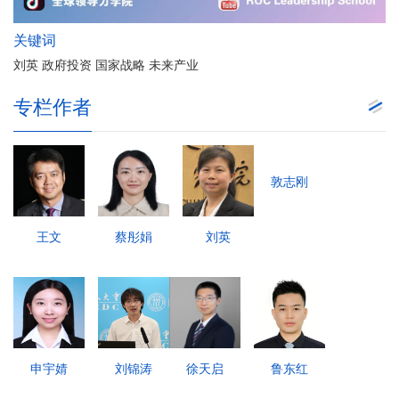
关键词
刘英 政府投资 国家战略 未来产业
专栏作者
敦志刚
王文
蔡彤娟
刘英
申宇婧
刘锦涛
徐天启
鲁东红