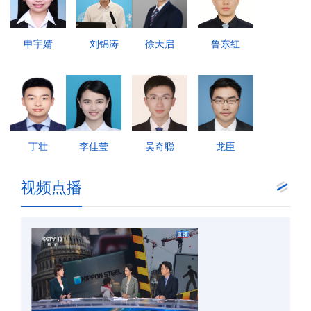
申宇婧
刘锦涛
徐天启
鲁东红
丁壮
李佳莹
吴奇聪
龙臣
视频点播